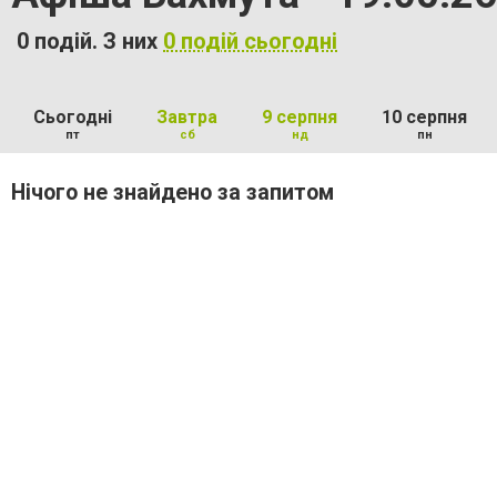
0 подій. З них
0 подій сьогодні
Сьогодні
Завтра
9 серпня
10 серпня
пт
сб
нд
пн
Нічого не знайдено за запитом