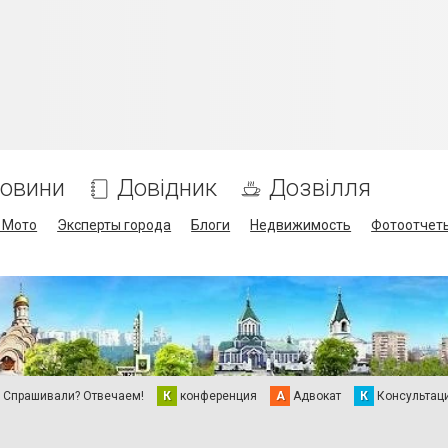
овини
Довідник
Дозвілля
/ Мото
Эксперты города
Блоги
Недвижимость
Фотоотчет
Спрашивали? Отвечаем!
К
конференция
А
Адвокат
К
Консультац