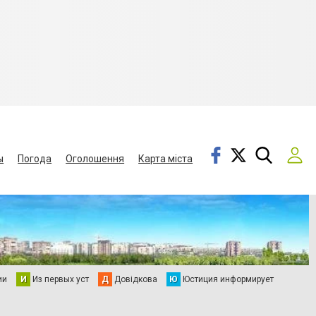
ы
Погода
Оголошення
Карта міста
ии
И
Из первых уст
Д
Довідкова
Ю
Юстиция информирует