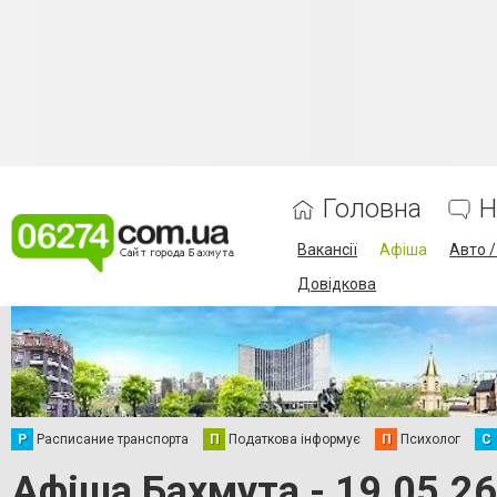
Головна
Н
Вакансії
Афіша
Авто 
Довідкова
Р
Расписание транспорта
П
Податкова інформує
П
Психолог
С
Афіша Бахмута - 19.05.26