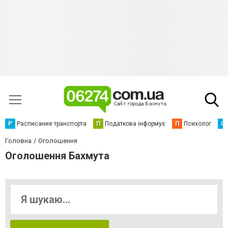
Р
Расписание транспорта
П
Податкова інформує
П
Психолог
С
Головна
Оголошення
Оголошення Бахмута