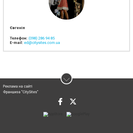
Євгенія
Телефон:
(098) 286 94 85
E-mail:
ed@citysites.com.ua
Реклама на сайті
Франшиза "CitySites"