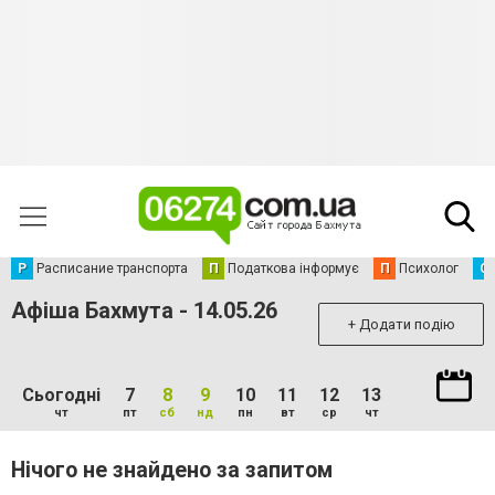
Р
Расписание транспорта
П
Податкова інформує
П
Психолог
С
Афіша Бахмута - 14.05.26
+ Додати подію
Сьогодні
7
8
9
10
11
12
13
чт
пт
сб
нд
пн
вт
ср
чт
Нічого не знайдено за запитом