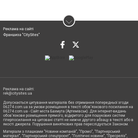
Реклама на сайті
Франшиза "CitySites"
Реклама на сайті:
rek@citysites.ua
Допускається цитування матеріалів без отримання попередньої згоди
06274.com.ua за умови розміщення в тексті обов'язкового посилання на
06274.com.ua - Сайт міста Бахмута (Артемівськ). Для інтернет-видань
обов'язкове розміщення прямого, відкритого для пошукових систем
гіперпосилання на цитовані статті не нижче другого абзацу в тексті або в
якості джерела. Порушення виняткових прав переслідується Законом.
Матеріали з плашками "Новини компаній", "Промо", "Партнерський
матеріал", "Партнерський спецпроєкт", "Політичні новини", "Пресреліз",