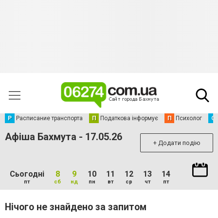
Р
Расписание транспорта
П
Податкова інформує
П
Психолог
С
Афіша Бахмута - 17.05.26
+ Додати подію
Сьогодні
8
9
10
11
12
13
14
пт
сб
нд
пн
вт
ср
чт
пт
Нічого не знайдено за запитом