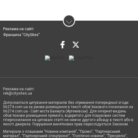
Реклама на сайті
Франшиза "CitySites"
Реклама на сайті:
rek@citysites.ua
Допускається цитування матеріалів без отримання попередньої згоди
06274.com.ua за умови розміщення в тексті обов'язкового посилання на
06274.com.ua - Сайт міста Бахмута (Артемівськ). Для інтернет-видань
обов'язкове розміщення прямого, відкритого для пошукових систем
гіперпосилання на цитовані статті не нижче другого абзацу в тексті або в
якості джерела. Порушення виняткових прав переслідується Законом.
Матеріали з плашками "Новини компаній", "Промо", "Партнерський
матеріал", "Партнерський спецпроєкт", "Політичні новини", "Пресреліз",