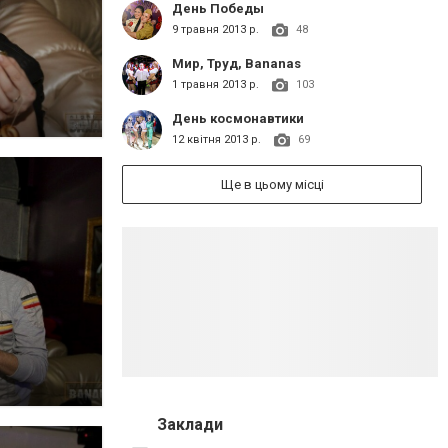
День Победы
9 травня 2013 р.
48
Мир, Труд, Bananas
1 травня 2013 р.
103
День космонавтики
12 квітня 2013 р.
69
Ще в цьому місці
Заклади