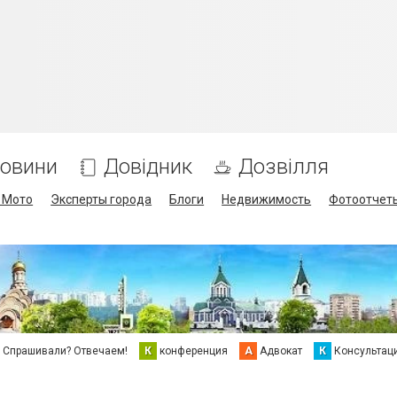
овини
Довідник
Дозвілля
/ Мото
Эксперты города
Блоги
Недвижимость
Фотоотчет
Спрашивали? Отвечаем!
К
конференция
А
Адвокат
К
Консультац