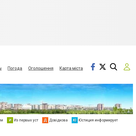
ы
Погода
Оголошення
Карта міста
ии
И
Из первых уст
Д
Довідкова
Ю
Юстиция информирует