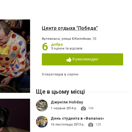
Центр отдыха "Победа"
Артемовск, улица Юбилейная, 10
6
добре
3 оцінок та відгуків
Я рекомендую
0 переглядів в серпні
Ще в цьому місці
Джунгли Holiday
1 червня 2014 р.
104
День студента в «Bananas»
16 листопада 2013 р.
120