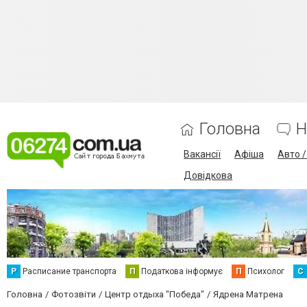
Головна
Н
Вакансії
Афіша
Авто 
Довідкова
Р
Расписание транспорта
П
Податкова інформує
П
Психолог
С
Головна
Фотозвіти
Центр отдыха "Победа"
Ядрена Матрена