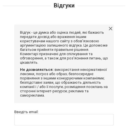
Відгуки
Відгук - це думка або оцінка людей, які бажають
передати досвід або враження іншим
користувачам нашого сайту з обов'язковою
аргументацією залишеного відгука. Це допоможе
багатьом прийняти правильне рішення.
Коментарі призначені для спілкування та
обговорення, а також для роз'яснення питань, що
цікавлять.
Не дозволяється:
використання ненормативної
лексики, погроз або образ; безпосереднє
порівняння з іншими конкуруючими компаніями;
безпідставні заяви, що ображають діяльність
компанії і / або її послуги; розміщення посилань на
сторонні інтернет-ресурси; реклама та
самореклама.
Введіть email: