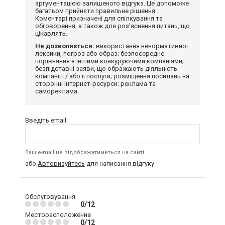
аргументацією залишеного відгука. Це допоможе
багатьом прийняти правильне рішення.
Коментарі призначені для спілкування та
обговорення, а також для роз'яснення питань, що
цікавлять.
Не дозволяється:
використання ненормативної
лексики, погроз або образ; безпосереднє
порівняння з іншими конкуруючими компаніями;
безпідставні заяви, що ображають діяльність
компанії і / або її послуги; розміщення посилань на
сторонні інтернет-ресурси; реклама та
самореклама.
Введіть email:
Ваш e-mail не відображатиметься на сайті
або
Авторизуйтесь
для написання відгуку
Обслуговування
0/12
Месторасположение
0/12