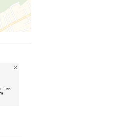
ніями;
та