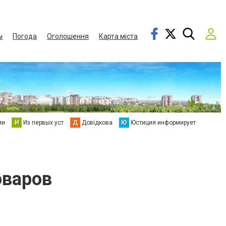
ы
Погода
Оголошення
Карта міста
ии
И
Из первых уст
Д
Довідкова
Ю
Юстиция информирует
оваров