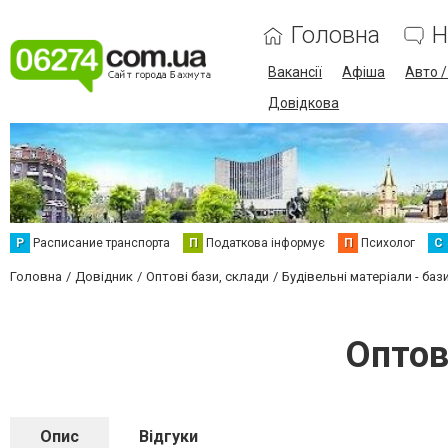
Головна
Н
Вакансії
Афіша
Авто 
Довідкова
Р
Расписание транспорта
П
Податкова інформує
П
Психолог
С
Головна
Довідник
Оптові бази, склади
Будівельні матеріали - баз
Оптов
Опис
Відгуки