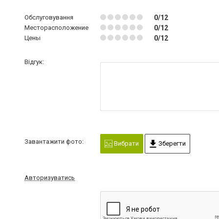
Обслуговування
0/12
Месторасположение
0/12
Цены
0/12
Відгук:
Завантажити фото:
Вибрати
Зберегти
Авторизуватись