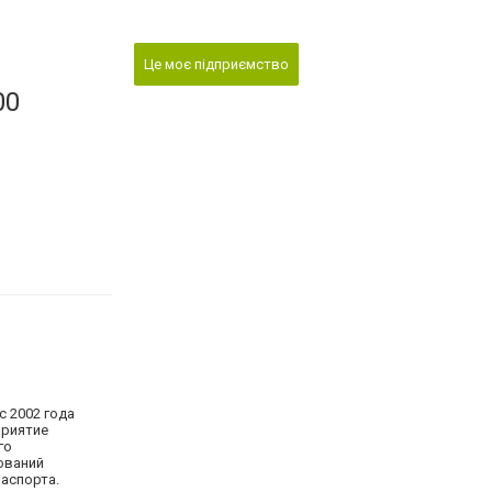
Це моє підприємство
00
 2002 года
приятие
го
ований
паспорта.