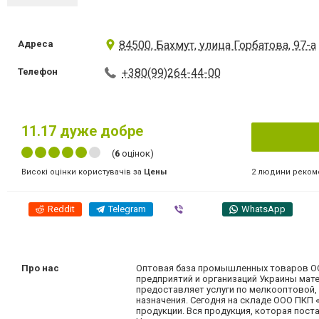
Адреса
84500, Бахмут, улица Горбатова, 97-а
Телефон
+380(99)264-44-00
11.17
дуже добре
(
6
оцінок)
2 людини реком
Високі оцінки користувачів за
Цены
Reddit
Telegram
Viber
WhatsApp
Про нас
Оптовая база промышленных товаров ОО
предприятий и организаций Украины мат
предоставляет услуги по мелкооптовой,
назначения. Сегодня на складе ООО ПКП
продукции. Вся продукция, которая пос