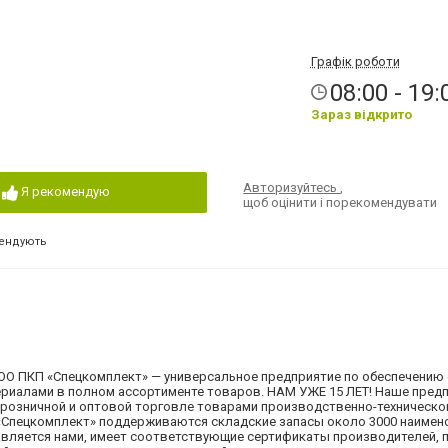
Графік роботи
08:00 - 19:
Зараз відкрито
Авторизуйтесь
,
Я рекомендую
щоб оцінити і порекомендувати
ендують
О ПКП «Спецкомплект» — универсальное предприятие по обеспечению с
ериалами в полном ассортименте товаров. НАМ УЖЕ 15 ЛЕТ! Наше пред
 розничной и оптовой торговле товарами производственно-техническо
 «Спецкомплект» поддерживаются складские запасы около 3000 наимен
тавляется нами, имеет соответствующие сертификаты производителей, 