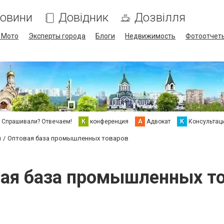
овини
Довідник
Дозвілля
/ Мото
Эксперты города
Блоги
Недвижимость
Фотоотчет
Спрашивали? Отвечаем!
К
конференция
А
Адвокат
К
Консультац
и
Оптовая база промышленных товаров
ая база промышленных т