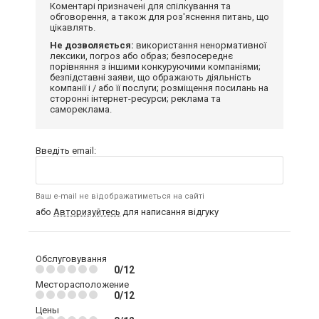
Коментарі призначені для спілкування та
обговорення, а також для роз'яснення питань, що
цікавлять.
Не дозволяється:
використання ненормативної
лексики, погроз або образ; безпосереднє
порівняння з іншими конкуруючими компаніями;
безпідставні заяви, що ображають діяльність
компанії і / або її послуги; розміщення посилань на
сторонні інтернет-ресурси; реклама та
самореклама.
Введіть email:
Ваш e-mail не відображатиметься на сайті
або
Авторизуйтесь
для написання відгуку
Обслуговування
0/12
Месторасположение
0/12
Цены