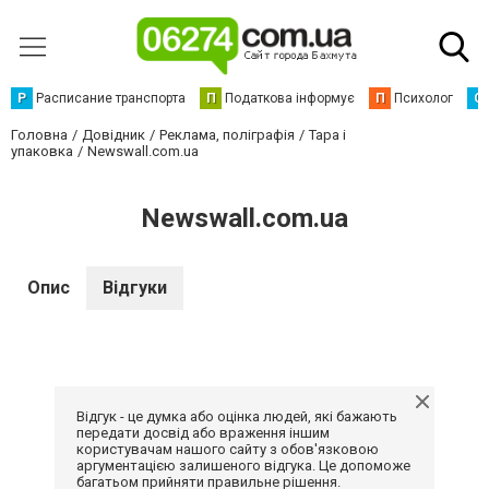
Р
Расписание транспорта
П
Податкова інформує
П
Психолог
С
Головна
Довідник
Реклама, поліграфія
Тара і
упаковка
Newswall.com.ua
Newswall.com.ua
Опис
Відгуки
Відгук - це думка або оцінка людей, які бажають
передати досвід або враження іншим
користувачам нашого сайту з обов'язковою
аргументацією залишеного відгука. Це допоможе
багатьом прийняти правильне рішення.