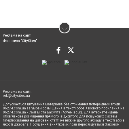
Реклама на сайті
Франшиза "CitySites"
Реклама на сайті:
rek@citysites.ua
Допускається цитування матеріалів без отримання попередньої згоди
06274.com.ua за умови розміщення в тексті обов'язкового посилання на
06274.com.ua - Сайт міста Бахмута (Артемівськ). Для інтернет-видань
обов'язкове розміщення прямого, відкритого для пошукових систем
гіперпосилання на цитовані статті не нижче другого абзацу в тексті або в
якості джерела. Порушення виняткових прав переслідується Законом.