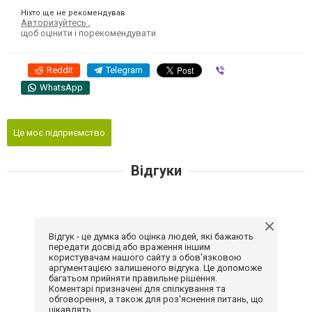
Ніхто ще не рекомендував
Авторизуйтесь
,
щоб оцінити і порекомендувати
Reddit
Telegram
Viber
WhatsApp
Це моє підприємство
Відгуки
Відгук - це думка або оцінка людей, які бажають
передати досвід або враження іншим
користувачам нашого сайту з обов'язковою
аргументацією залишеного відгука. Це допоможе
багатьом прийняти правильне рішення.
Коментарі призначені для спілкування та
обговорення, а також для роз'яснення питань, що
цікавлять.