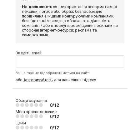
Не дозволяється:
використання ненормативної
лексики, погроз або образ; безпосереднє
порівняння з іншими конкуруючими компаніями;
безпідставні заяви, що ображають діяльність
компанії і / або її послуги; розміщення посилань на
сторонні інтернет-ресурси; реклама та
самореклама.
Введіть email:
Ваш e-mail не відображатиметься на сайті
або
Авторизуйтесь
для написання відгуку
Обслуговування
0/12
Месторасположение
0/12
Цены
0/12