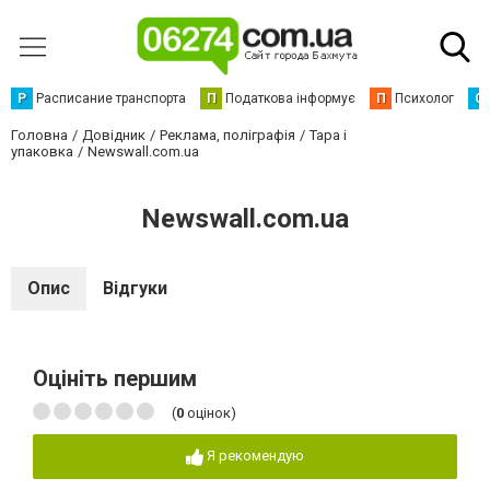
Р
Расписание транспорта
П
Податкова інформує
П
Психолог
С
Головна
Довідник
Реклама, поліграфія
Тара і
упаковка
Newswall.com.ua
Newswall.com.ua
Опис
Відгуки
Оцініть першим
(
0
оцінок)
Я рекомендую