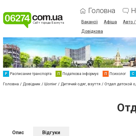
Головна
Н
Вакансії
Афіша
Авто 
Довідкова
Р
Расписание транспорта
П
Податкова інформує
П
Психолог
С
Головна
Довідник
Шопінг
Дитячий одяг, взуття
Отдел детской 
Отд
Опис
Відгуки