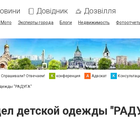
овини
Довідник
Дозвілля
/ Мото
Эксперты города
Блоги
Недвижимость
Фотоотчет
Спрашивали? Отвечаем!
К
конференция
А
Адвокат
К
Консультац
одежды "РАДУГА"
ел детской одежды "РАД