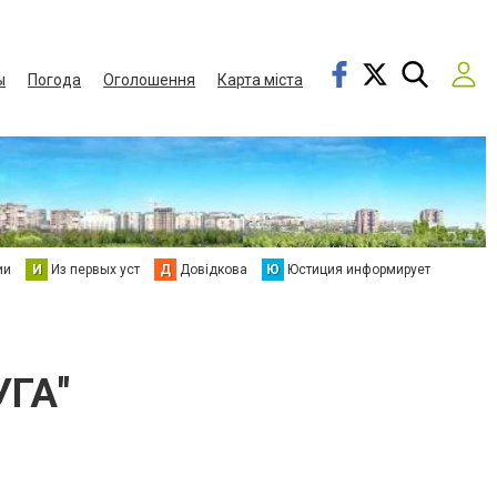
ы
Погода
Оголошення
Карта міста
ии
И
Из первых уст
Д
Довідкова
Ю
Юстиция информирует
УГА"