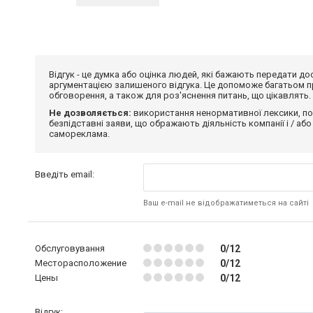
Відгук - це думка або оцінка людей, які бажають передати 
аргументацією залишеного відгука. Це допоможе багатьом пр
обговорення, а також для роз'яснення питань, що цікавлять.
Не дозволяється:
використання ненормативної лексики, по
безпідставні заяви, що ображають діяльність компанії і / або
самореклама.
Введіть email:
Ваш e-mail не відображатиметься на сайті
Обслуговування
0/12
Месторасположение
0/12
Цены
0/12
Відгук: