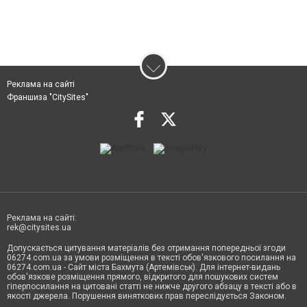
Реклама на сайті
Франшиза "CitySites"
Реклама на сайті:
rek@citysites.ua
Допускається цитування матеріалів без отримання попередньої згоди
06274.com.ua за умови розміщення в тексті обов'язкового посилання на
06274.com.ua - Сайт міста Бахмута (Артемівськ). Для інтернет-видань
обов'язкове розміщення прямого, відкритого для пошукових систем
гіперпосилання на цитовані статті не нижче другого абзацу в тексті або в
якості джерела. Порушення виняткових прав переслідується Законом.