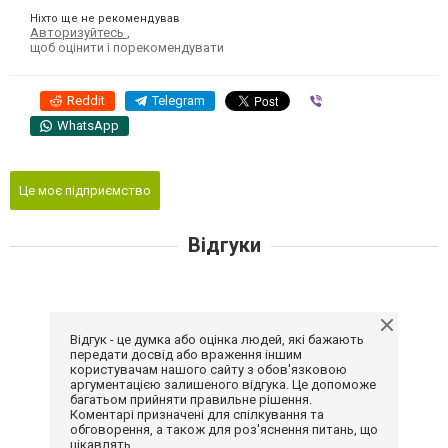
Ніхто ще не рекомендував
Авторизуйтесь
,
щоб оцінити і порекомендувати
Reddit
Telegram
Viber
WhatsApp
Це моє підприємство
Відгуки
Відгук - це думка або оцінка людей, які бажають
передати досвід або враження іншим
користувачам нашого сайту з обов'язковою
аргументацією залишеного відгука. Це допоможе
багатьом прийняти правильне рішення.
Коментарі призначені для спілкування та
обговорення, а також для роз'яснення питань, що
цікавлять.