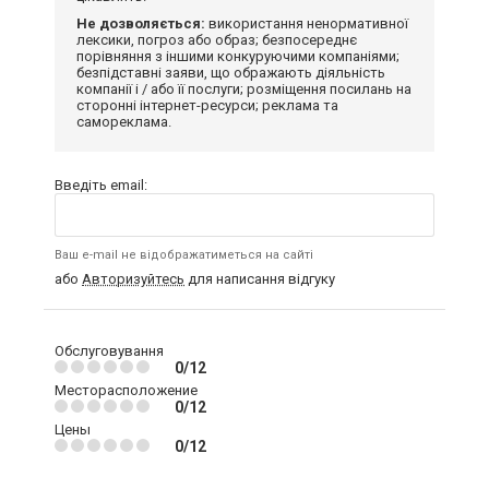
Не дозволяється:
використання ненормативної
лексики, погроз або образ; безпосереднє
порівняння з іншими конкуруючими компаніями;
безпідставні заяви, що ображають діяльність
компанії і / або її послуги; розміщення посилань на
сторонні інтернет-ресурси; реклама та
самореклама.
Введіть email:
Ваш e-mail не відображатиметься на сайті
або
Авторизуйтесь
для написання відгуку
Обслуговування
0/12
Месторасположение
0/12
Цены
0/12