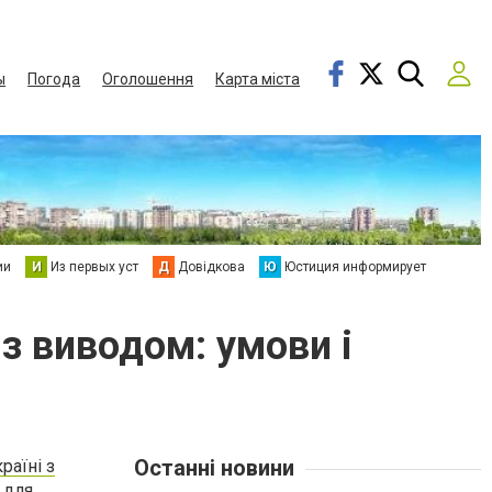
ы
Погода
Оголошення
Карта міста
ии
И
Из первых уст
Д
Довідкова
Ю
Юстиция информирует
 з виводом: умови і
Останні новини
раїні з
 для