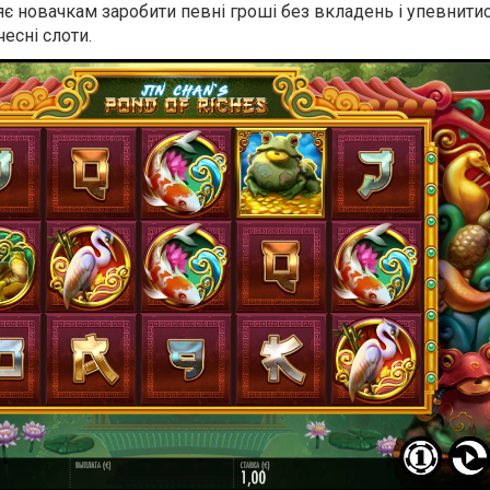
яє новачкам заробити певні гроші без вкладень і упевнити
есні слоти.