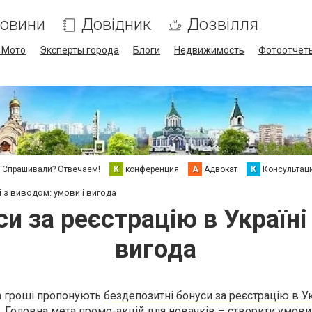
овини
Довідник
Дозвілля
/ Мото
Эксперты города
Блоги
Недвижимость
Фотоотчет
Спрашивали? Отвечаем!
К
конференция
А
Адвокат
К
Консультац
і з виводом: умови і вигода
и за реєстрацію в Україні
вигода
на гроші пропонують
бездепозитні бонуси за реєстрацію в Ук
 Головна мета промо-акцій для новачків – створити умови