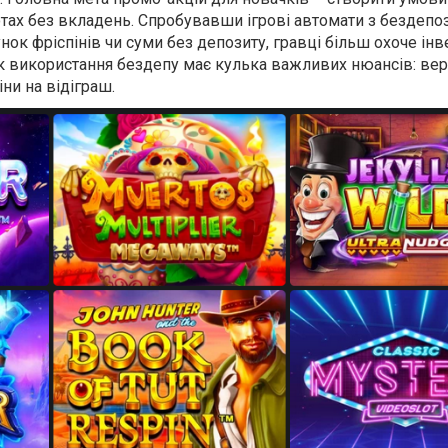
отах без вкладень. Спробувавши ігрові автомати з бездеп
унок фріспінів чи суми без депозиту, гравці більш охоче ін
ак використання бездепу має кулька важливих нюансів: вер
ни на відіграш.