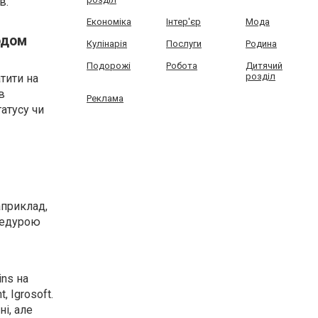
в.
Економіка
Інтер'єр
Мода
одом
Кулінарія
Послуги
Родина
Подорожі
Робота
Дитячий
розділ
тити на
в
Реклама
атусу чи
априклад,
оцедурою
ins на
 Igrosoft.
і, але