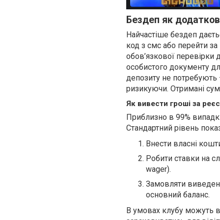
Бездеп як додатков
Найчастіше бездеп даєтьс
код з смс або перейти з
обов’язкової перевірки д
особистого документу дл
депозиту не потребують –
ризикуючи. Отримані сум
Як вивести гроші за реє
Приблизно в 99% випадкі
Стандартний рівень пока
Внести власні кошти
Робити ставки на с
wager).
Замовляти виведенн
основний баланс.
В умовах клубу можуть в