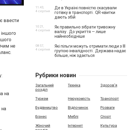
11:43,
Де в Україні повністю скасували
4 серпня
готівку в транспорті . QR-квитки
дають збій
ає ввести
10:21,
Як правильно зібрати тривожну
4 серпня
валізу . До укриття — лише
 іншого
найнеобхідніше
ршого
ічим не
08:57,
Які пільги можуть отримати люди з III
4 серпня
групою інвалідності . Держава надає
ланс.
більше, ніж здається
Рубрики новин
у:
Загальний
Техніка
Здоров'я
розділ
а на
Туризм
Нерухомість
Транспорт
Будівництво
Відпочинок
Розваги
 на
Бізнес
Меблі
Спорт
Жіночий
Інтернет
Культура
розділ