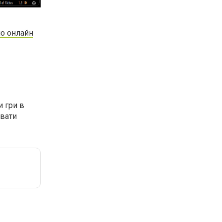
но онлайн
 гри в
ювати