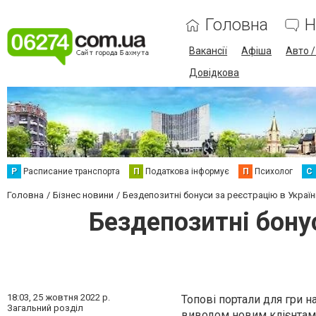
Головна
Н
Вакансії
Афіша
Авто 
Довідкова
Р
Расписание транспорта
П
Податкова інформує
П
Психолог
С
Головна
Бізнес новини
Бездепозитні бонуси за реєстрацію в Україн
Бездепозитні бонус
18:03,
25 жовтня 2022 р.
Топові портали для гри 
Загальний розділ
виводом
новим клієнтам.