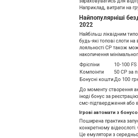
зараховуватись для віді
Наприклад, витрати на гр
Найпопулярніші безд
2022
Найбільш ліквідним типо
будь-які топові слоти на
лояльності CP також мож
накопичення мінімального
Фріспіни
10-100 FS
Компоінти
50 CP за 
Бонусні кошти
До 100 грн
До моменту створення ак
іноді бонус за реєстраці
смс-підтвердження або в
Ігрові автомати з бонус
Поширена практика запуск
конкретному відеослоті. О
Це емулятори з середньо