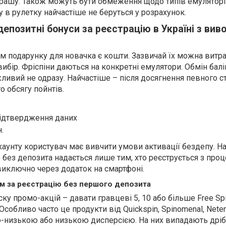
грашу. Також можуть бути обмеження щодо типів емуляторі
у в рулетку найчастіше не беруться у розрахунок.
епозитні бонуси за реєстрацію в Україні з вив
м подарунку для новачка є кошти. Зазвичай їх можна витра
 вибір. Фріспіни даються на конкретні емулятори. Обмін балі
ливий не одразу. Найчастіше – після досягнення певного ст
 обсягу пойнтів.
підтвердження даних
.
аунту користувач має вивчити умови активації бездепу. Н
ю без депозита надається лише тим, хто реєструється з пр
иключно через додаток на смартфоні.
ом за реєстрацію без першого депозита
у промо-акцій – давати гравцеві 5, 10 або більше Free Sp
собливо часто це продукти від Quickspin, Spinomenal, Netent,
-низькою або низькою дисперсією. На них випадають дрібн