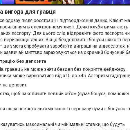
а вигода для гравця
я одразу після реєстрації і підтвердження даних. Клієнт м
а посиланням в електронному листі. Деякі клуби вимагають
аних паспорту. Для цього слід відправити фото паспорта чи
я верифікації даних. Якщо бездепозитні бонуси ніякого пе
 це змога спробувати заробляти виграші на відеослотах, н
и зазвичай миттєво зараховуються на окремий бонусний ба
страцію без депозита
в гравець не може зняти бездеп без покриття вейджеру.
зника може варіюватися від х10 до х45. Алгоритм відіграш
 на депозит.
лотах, щоб накопичити певний об’єм (сума бонуса, помножен
я після повного автоматичного переказу суми з бонусного
казуватись максимальні чи мінімальні ставки, що будуть