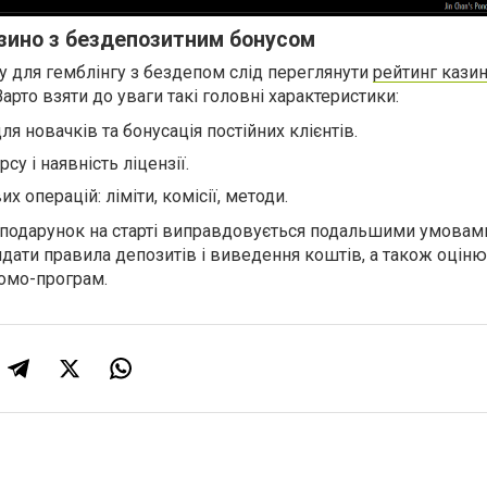
зино з бездепозитним бонусом
у для гемблінгу з бездепом слід переглянути
рейтинг кази
арто взяти до уваги такі головні характеристики:
ля новачків та бонусація постійних клієнтів.
су і наявність ліцензії.
х операцій: ліміти, комісії, методи.
подарунок на старті виправдовується подальшими умовами
ядати правила депозитів і виведення коштів, а також оцін
омо-програм.