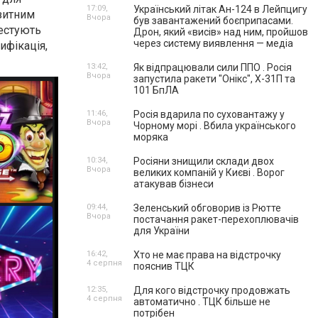
17:09,
Український літак Ан-124 в Лейпцигу
озитним
Вчора
був завантажений боєприпасами.
вестують
Дрон, який «висів» над ним, пройшов
через систему виявлення — медіа
ифікація,
13:42,
Як відпрацювали сили ППО . Росія
Вчора
запустила ракети "Онікс", Х-31П та
101 БпЛА
11:46,
Росія вдарила по суховантажу у
Вчора
Чорному морі . Вбила українського
моряка
10:34,
Росіяни знищили склади двох
Вчора
великих компаній у Києві . Ворог
атакував бізнеси
09:44,
Зеленський обговорив із Рютте
Вчора
постачання ракет-перехоплювачів
для України
16:42,
Хто не має права на відстрочку
4 серпня
пояснив ТЦК
12:35,
Для кого відстрочку продовжать
4 серпня
автоматично . ТЦК більше не
потрібен