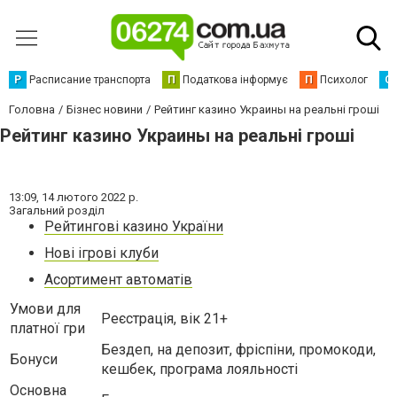
Р
Расписание транспорта
П
Податкова інформує
П
Психолог
С
Головна
Бізнес новини
Рейтинг казино Украины на реальні гроші
Рейтинг казино Украины на реальні гроші
13:09,
14 лютого 2022 р.
Загальний розділ
Рейтингові казино України
Нові ігрові клуби
Асортимент автоматів
Умови для
Реєстрація, вік 21+
платної гри
Бездеп, на депозит, фріспіни, промокоди,
Бонуси
кешбек, програма лояльності
Основна