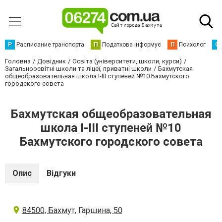
Р
Расписание транспорта
П
Податкова інформує
П
Психолог
С
Головна
Довідник
Освіта (університети, школи, курси)
Загальноосвітні школи та ліцеї, приватні школи
Бахмутская
общеобразовательная школа I-III ступеней №10 Бахмутского
городского совета
Бахмутская общеобразовательная
школа I-III ступеней №10
Бахмутского городского совета
Опис
Відгуки
84500, Бахмут, Гаршина, 50