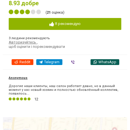
8.93
добре
(
21
оцінка)
Я рекомендую
3 людини рекомендують
Авторизуйтесь
,
щоб оцінити і порекомендувати
Reddit
Telegram
Viber
WhatsApp
Anonymous
Дорогие наши клиенты, наш салон работает давно, но в данный
момент у нас новый хозяин и полностью обновлённый коллектив,
появилось...
12