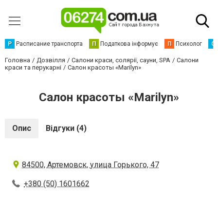
Р
Расписание транспорта
П
Податкова інформує
П
Психолог
С
Головна
Дозвілля
Салони краси, солярії, сауни, SPA
Салони
краси та перукарні
Салон красоты «Marilyn»
Салон красоты «Marilyn»
Опис
Відгуки (4)
84500, Артемовск, улица Горького, 47
+380 (50) 1601662