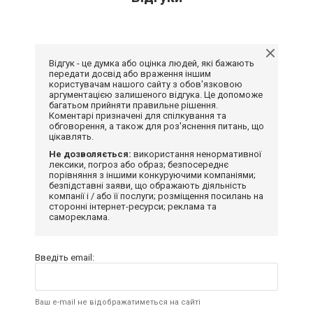
Відгук - це думка або оцінка людей, які бажають
передати досвід або враження іншим
користувачам нашого сайту з обов'язковою
аргументацією залишеного відгука. Це допоможе
багатьом прийняти правильне рішення.
Коментарі призначені для спілкування та
обговорення, а також для роз'яснення питань, що
цікавлять.
Не дозволяється:
використання ненормативної
лексики, погроз або образ; безпосереднє
порівняння з іншими конкуруючими компаніями;
безпідставні заяви, що ображають діяльність
компанії і / або її послуги; розміщення посилань на
сторонні інтернет-ресурси; реклама та
самореклама.
Введіть email:
Ваш e-mail не відображатиметься на сайті