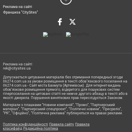
Реклама на сайті
Франшиза "CitySites"
Реклама на сайті:
rek@citysites.ua
Допускається цитування матеріалів без отримання попередньої згоди
06274.com.ua за умови розміщення в тексті обов'язкового посилання на
06274.com.ua - Сайт міста Бахмута (Артемівськ). Для інтернет-видань
обов'язкове розміщення прямого, відкритого для пошукових систем
гіперпосилання на цитовані статті не нижче другого абзацу в тексті або в
якості джерела. Порушення виняткових прав переслідується Законом.
Матеріали з плашками "Новини компаній", "Промо", "Партнерський
матеріал", "Партнерський спецпроєкт", "Політичні новини", "Пресреліз",
"PR", "Офіційно", "Політична реклама" публікуються на правах реклами.
Політика конфіденційності
Правила сайту
Правила
класифайд
Редакційна політика