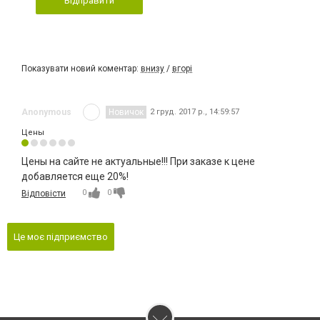
Відправити
Показувати новий коментар:
внизу
/
вгорі
Anonymous
Новичок
2 груд. 2017 р., 14:59:57
Цены
Цены на сайте не актуальные!!! При заказе к цене
добавляется еще 20%!
0
0
Відповісти
Це моє підприємство