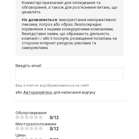
Коментарі призначені для спілкування та
обговорення, а також для роз'яснення питань, що
цікавлять.
Не дозволяється:
використання ненормативної
лексики, погроз або образ; безпосереднє
порівняння з іншими конкуруючими компаніями;
безпідставні заяви, що ображають діяльність
компанії і / або її послуги; розміщення посилань на
сторонні інтернет-ресурси; реклама та
самореклама.
Введіть email:
Ваш e-mail не відображатиметься на сайті
або
Авторизуйтесь
для написання відгуку
Обслуговування
0/12
Месторасположение
0/12
Цены