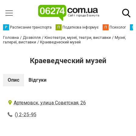
Р
Расписание транспорта
П
Податкова інформує
П
Психолог
С
Головна
Дозвілля
Кінотеатри, музеї, театри, виставки
Музеї,
галереї, виставки
Краеведческий музей
Краеведческий музей
Опис
Відгуки
Артемовск, улица Советская, 26
() 2-25-95