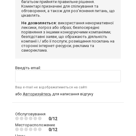
багатьом прийняти правильне рішення.
Коментарі призначені для спілкування та
обговорення, а також для роз'яснення питань, що
цікавлять.
Не дозволяється:
використання ненормативної
лексики, погроз або образ; безпосереднє
порівняння з іншими конкуруючими компаніями;
безпідставні заяви, що ображають діяльність
компанії і / або її послуги; розміщення посилань на
сторонні інтернет-ресурси; реклама та
самореклама.
Введіть email:
Ваш e-mail не відображатиметься на сайті
або
Авторизуйтесь
для написання відгуку
Обслуговування
0/12
Месторасположение
0/12
Цены