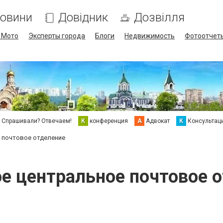
овини
Довідник
Дозвілля
/ Мото
Эксперты города
Блоги
Недвижимость
Фотоотчет
Спрашивали? Отвечаем!
К
конференция
А
Адвокат
К
Консультац
 почтовое отделение
е центральное почтовое 