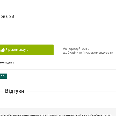
рова, 28
Авторизуйтесь
,
Я рекомендую
щоб оцінити і порекомендувати
омендував
App
Відгуки
досвід або враження іншим користувачам нашого сайту з обов'язковою