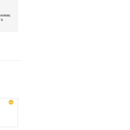
ніями;
та