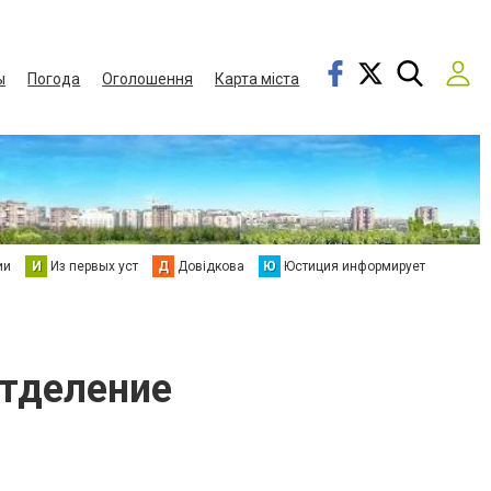
ы
Погода
Оголошення
Карта міста
ии
И
Из первых уст
Д
Довідкова
Ю
Юстиция информирует
отделение