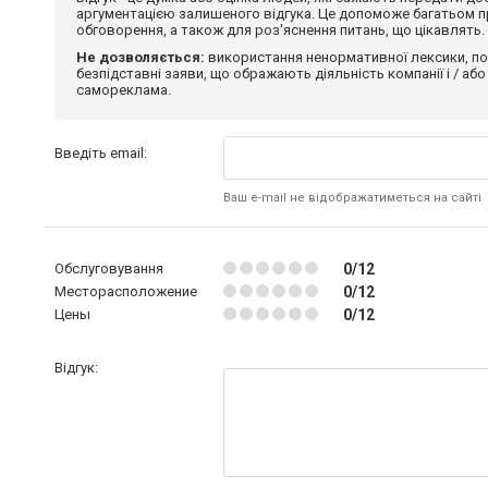
аргументацією залишеного відгука. Це допоможе багатьом пр
обговорення, а також для роз'яснення питань, що цікавлять.
Не дозволяється:
використання ненормативної лексики, по
безпідставні заяви, що ображають діяльність компанії і / або
самореклама.
Введіть email:
Ваш e-mail не відображатиметься на сайті
Обслуговування
0/12
Месторасположение
0/12
Цены
0/12
Відгук: