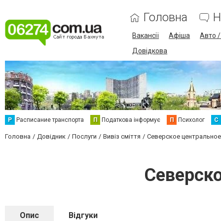
Головна
Н
Вакансії
Афіша
Авто 
Довідкова
Р
Расписание транспорта
П
Податкова інформує
П
Психолог
С
Головна
Довідник
Послуги
Вивіз сміття
Северское центральное
Северско
Опис
Відгуки