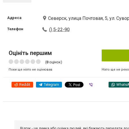
Адреса
Северск, улица Почтовая, 5, ул. Суво
Телефон
() 5-22-90
Оцініть першим
(
0
оцінок)
Ніхто ще не рек
Поки ще ніхто не оцінював
Reddit
Telegram
Viber
Whats
Відгук - це думка або оцінка людей, які бажають передати 