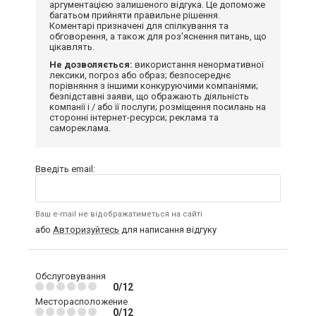
аргументацією залишеного відгука. Це допоможе
багатьом прийняти правильне рішення.
Коментарі призначені для спілкування та
обговорення, а також для роз'яснення питань, що
цікавлять.
Не дозволяється:
використання ненормативної
лексики, погроз або образ; безпосереднє
порівняння з іншими конкуруючими компаніями;
безпідставні заяви, що ображають діяльність
компанії і / або її послуги; розміщення посилань на
сторонні інтернет-ресурси; реклама та
самореклама.
Введіть email:
Ваш e-mail не відображатиметься на сайті
або
Авторизуйтесь
для написання відгуку
Обслуговування
0/12
Месторасположение
0/12