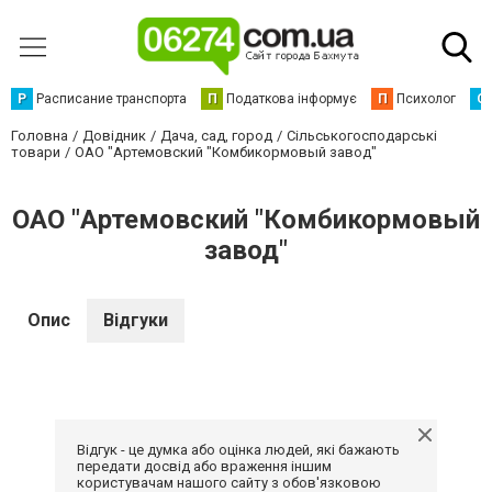
Р
Расписание транспорта
П
Податкова інформує
П
Психолог
С
Головна
Довідник
Дача, сад, город
Сільськогосподарські
товари
ОАО "Артемовский "Комбикормовый завод"
ОАО "Артемовский "Комбикормовый
завод"
Опис
Відгуки
Відгук - це думка або оцінка людей, які бажають
передати досвід або враження іншим
користувачам нашого сайту з обов'язковою