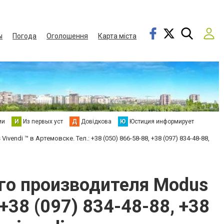
ы
Погода
Оголошення
Карта міста
ии
И
Из первых уст
Д
Довідкова
Ю
Юстиция информирует
di ™ в Артемовске. Тел.: +38 (050) 866-58-88, +38 (097) 834-48-88,
го производителя Modus
 +38 (097) 834-48-88, +38