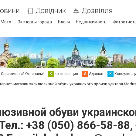
овини
Довідник
Дозвілля
/ Мото
Эксперты города
Блоги
Недвижимость
Фотоотчет
Спрашивали? Отвечаем!
К
конференция
А
Адвокат
К
Консультац
тернет-магазин эксклюзивной обуви украинского производителя Modus Viven
люзивной обуви украинско
Тел.: +38 (050) 866-58-88,