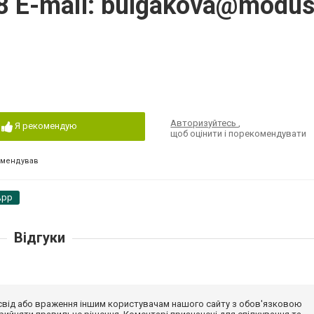
8 E-mail:
bulgakova@modus-
Авторизуйтесь
,
Я рекомендую
щоб оцінити і порекомендувати
омендував
App
Відгуки
досвід або враження іншим користувачам нашого сайту з обов'язковою