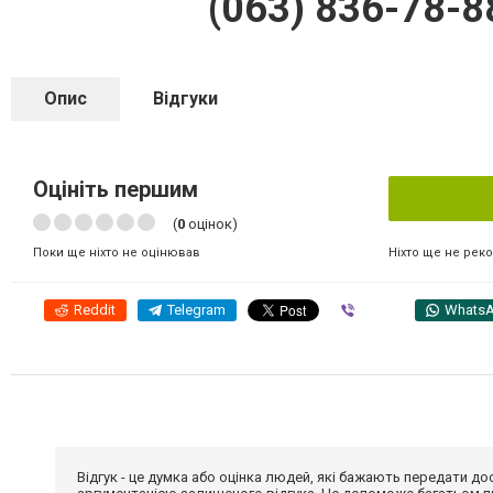
(063) 836-78-8
Опис
Відгуки
Оцініть першим
(
0
оцінок)
Ніхто ще не рек
Поки ще ніхто не оцінював
Reddit
Telegram
Viber
Whats
Відгук - це думка або оцінка людей, які бажають передати 