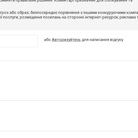
ийняти правильне рішення. Коментарі призначені для спілкування та
гроз або образ; безпосереднє порівняння з іншими конкуруючими компа
 її послуги; розміщення посилань на сторонні інтернет-ресурси; реклама 
або
Авторизуйтесь
для написання відгуку