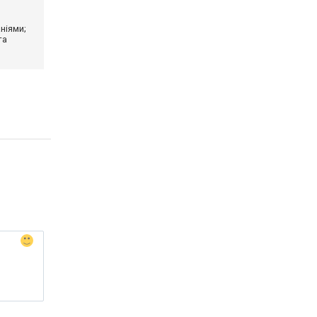
ніями;
та