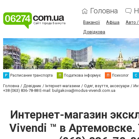
Головна
Н
Вакансії
Афіша
Авто 
Довідкова
Р
Расписание транспорта
П
Податкова інформує
П
Психолог
С
Головна
Довідник
Інтернет-магазини
Одяг, взуття, аксесуари
Ин
+38 (063) 836-78-88 E-mail:
bulgakova@modus-vivendi.com.ua
Интернет-магазин экск
Vivendi ™ в Артемовске. 