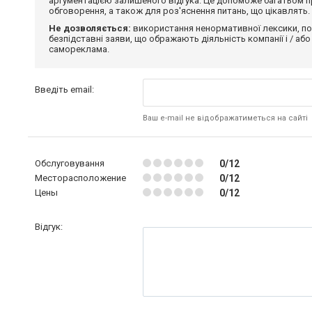
аргументацією залишеного відгука. Це допоможе багатьом пр
обговорення, а також для роз'яснення питань, що цікавлять.
Не дозволяється:
використання ненормативної лексики, по
безпідставні заяви, що ображають діяльність компанії і / або
самореклама.
Введіть email:
Ваш e-mail не відображатиметься на сайті
Обслуговування
0/12
Месторасположение
0/12
Цены
0/12
Відгук: