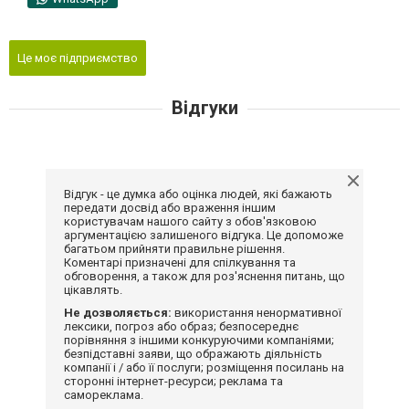
Це моє підприємство
Відгуки
Відгук - це думка або оцінка людей, які бажають
передати досвід або враження іншим
користувачам нашого сайту з обов'язковою
аргументацією залишеного відгука. Це допоможе
багатьом прийняти правильне рішення.
Коментарі призначені для спілкування та
обговорення, а також для роз'яснення питань, що
цікавлять.
Не дозволяється:
використання ненормативної
лексики, погроз або образ; безпосереднє
порівняння з іншими конкуруючими компаніями;
безпідставні заяви, що ображають діяльність
компанії і / або її послуги; розміщення посилань на
сторонні інтернет-ресурси; реклама та
самореклама.