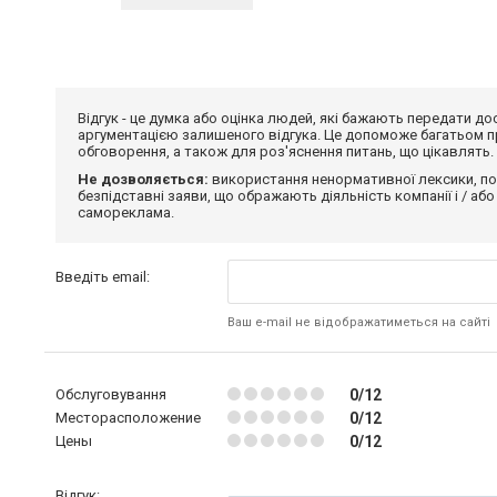
Відгук - це думка або оцінка людей, які бажають передати 
аргументацією залишеного відгука. Це допоможе багатьом пр
обговорення, а також для роз'яснення питань, що цікавлять.
Не дозволяється:
використання ненормативної лексики, по
безпідставні заяви, що ображають діяльність компанії і / або
самореклама.
Введіть email:
Ваш e-mail не відображатиметься на сайті
Обслуговування
0/12
Месторасположение
0/12
Цены
0/12
Відгук: