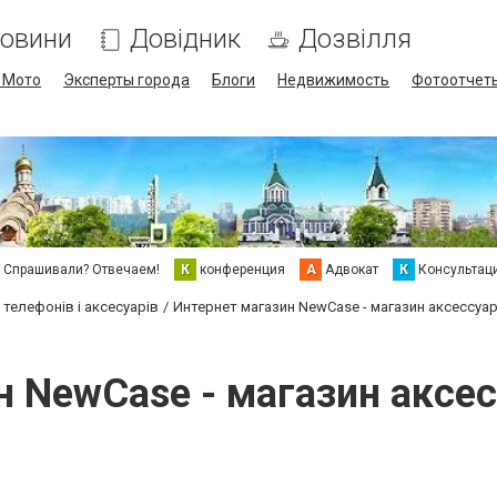
овини
Довідник
Дозвілля
/ Мото
Эксперты города
Блоги
Недвижимость
Фотоотчет
Спрашивали? Отвечаем!
К
конференция
А
Адвокат
К
Консультац
 телефонів і аксесуарів
Интернет магазин NewCase - магазин аксессуа
н NewCase - магазин аксес