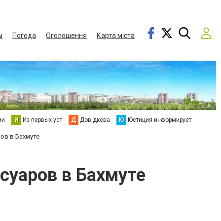
ы
Погода
Оголошення
Карта міста
ии
И
Из первых уст
Д
Довідкова
Ю
Юстиция информирует
ров в Бахмуте
суаров в Бахмуте