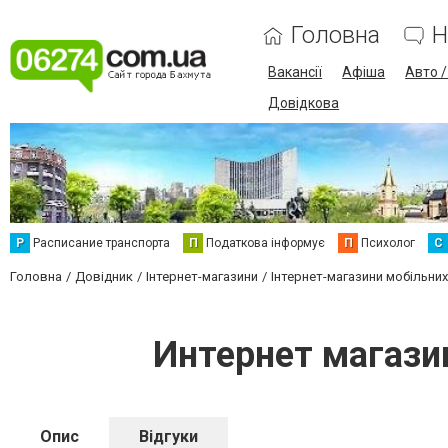
Головна
Н
Вакансії
Афіша
Авто 
Довідкова
Р
Расписание транспорта
П
Податкова інформує
П
Психолог
С
Головна
Довідник
Інтернет-магазини
Інтернет-магазини мобільних
Интернет магази
Опис
Відгуки