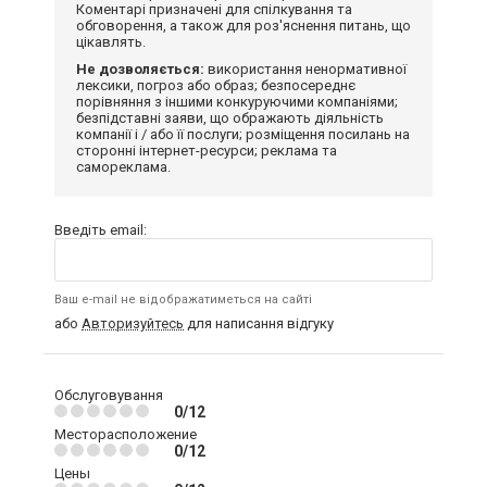
Коментарі призначені для спілкування та
обговорення, а також для роз'яснення питань, що
цікавлять.
Не дозволяється:
використання ненормативної
лексики, погроз або образ; безпосереднє
порівняння з іншими конкуруючими компаніями;
безпідставні заяви, що ображають діяльність
компанії і / або її послуги; розміщення посилань на
сторонні інтернет-ресурси; реклама та
самореклама.
Введіть email:
Ваш e-mail не відображатиметься на сайті
або
Авторизуйтесь
для написання відгуку
Обслуговування
0/12
Месторасположение
0/12
Цены