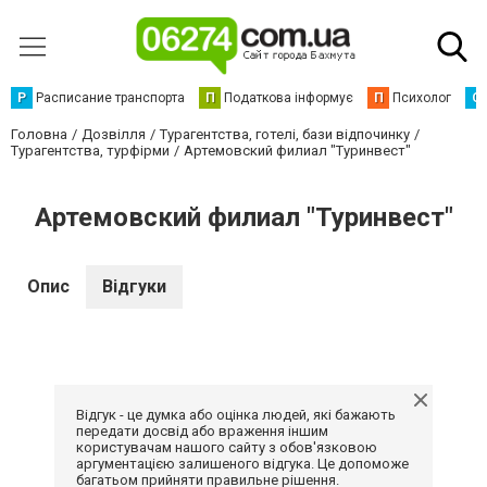
Р
Расписание транспорта
П
Податкова інформує
П
Психолог
С
Головна
Дозвілля
Турагентства, готелі, бази відпочинку
Турагентства, турфірми
Артемовский филиал "Туринвест"
Артемовский филиал "Туринвест"
Опис
Відгуки
Відгук - це думка або оцінка людей, які бажають
передати досвід або враження іншим
користувачам нашого сайту з обов'язковою
аргументацією залишеного відгука. Це допоможе
багатьом прийняти правильне рішення.