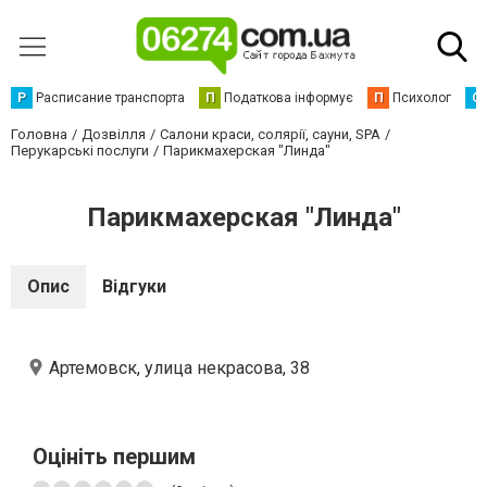
Р
Расписание транспорта
П
Податкова інформує
П
Психолог
С
Головна
Дозвілля
Салони краси, солярії, сауни, SPA
Перукарські послуги
Парикмахерская "Линда"
Парикмахерская "Линда"
Опис
Відгуки
Артемовск, улица некрасова, 38
Оцініть першим