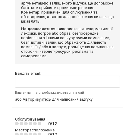
аргументацією залишеного відгука. Це допоможе
багатьом прийняти правильне рішення.
Коментарі призначені для спілкування та
обговорення, а також для роз'яснення питань, що
цікавлять.
Не дозволяється:
використання ненормативної
лексики, погроз або образ; безпосереднє
порівняння з іншими конкуруючими компаніями;
безпідставні заяви, що ображають діяльність
компанії і / або її послуги; розміщення посилань на
сторонні інтернет-ресурси; реклама та
самореклама.
Введіть email:
Ваш e-mail не відображатиметься на сайті
або
Авторизуйтесь
для написання відгуку
Обслуговування
0/12
Месторасположение
0/12