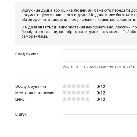
Відгук - це думка або оцінка людей, які бажають передати 
аргументацією залишеного відгука. Це допоможе багатьом пр
обговорення, а також для роз'яснення питань, що цікавлять.
Не дозволяється:
використання ненормативної лексики, по
безпідставні заяви, що ображають діяльність компанії і / або
самореклама.
Введіть email:
Ваш e-mail не відображатиметься на сайті
Обслуговування
0/12
Месторасположение
0/12
Цены
0/12
Відгук: