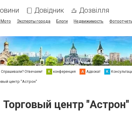
овини
Довідник
Дозвілля
/ Мото
Эксперты города
Блоги
Недвижимость
Фотоотчет
Спрашивали? Отвечаем!
К
конференция
А
Адвокат
К
Консультац
овый центр "Астрон"
Торговый центр "Астрон"