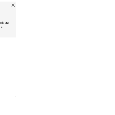
ніями;
та