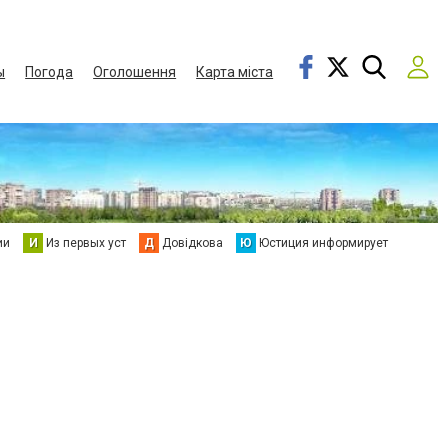
ы
Погода
Оголошення
Карта міста
ии
И
Из первых уст
Д
Довідкова
Ю
Юстиция информирует