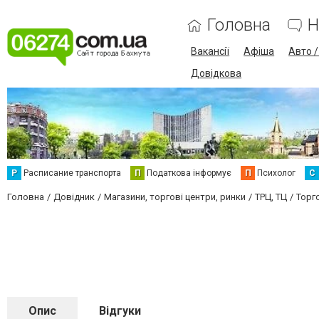
Головна
Н
Вакансії
Афіша
Авто 
Довідкова
Р
Расписание транспорта
П
Податкова інформує
П
Психолог
С
Головна
Довідник
Магазини, торгові центри, ринки
ТРЦ, ТЦ
Торг
Опис
Відгуки