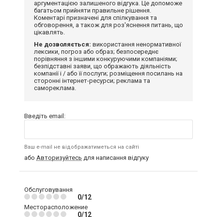
аргументацією залишеного відгука. Це допоможе
багатьом прийняти правильне рішення.
Коментарі призначені для спілкування та
обговорення, а також для роз'яснення питань, що
цікавлять.
Не дозволяється:
використання ненормативної
лексики, погроз або образ; безпосереднє
порівняння з іншими конкуруючими компаніями;
безпідставні заяви, що ображають діяльність
компанії і / або її послуги; розміщення посилань на
сторонні інтернет-ресурси; реклама та
самореклама.
Введіть email:
Ваш e-mail не відображатиметься на сайті
або
Авторизуйтесь
для написання відгуку
Обслуговування
0/12
Месторасположение
0/12