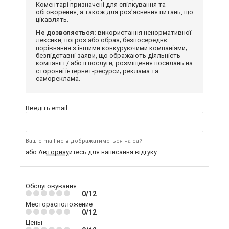
Коментарі призначені для спілкування та
обговорення, а також для роз'яснення питань, що
цікавлять.
Не дозволяється:
використання ненормативної
лексики, погроз або образ; безпосереднє
порівняння з іншими конкуруючими компаніями;
безпідставні заяви, що ображають діяльність
компанії і / або її послуги; розміщення посилань на
сторонні інтернет-ресурси; реклама та
самореклама.
Введіть email:
Ваш e-mail не відображатиметься на сайті
або
Авторизуйтесь
для написання відгуку
Обслуговування
0/12
Месторасположение
0/12
Цены