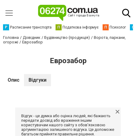
Р
Расписание транспорта
П
Податкова інформує
П
Психолог
С
Головна
Довідник
Будівництво (продукція)
Ворота, паркани,
огорожі
Еврозабор
Еврозабор
Опис
Відгуки
Відгук - це думка або оцінка людей, які бажають
передати досвід або враження іншим
користувачам нашого сайту з обов'язковою
аргументацією залишеного відгука. Це допоможе
багатьом прийняти правильне рішення.