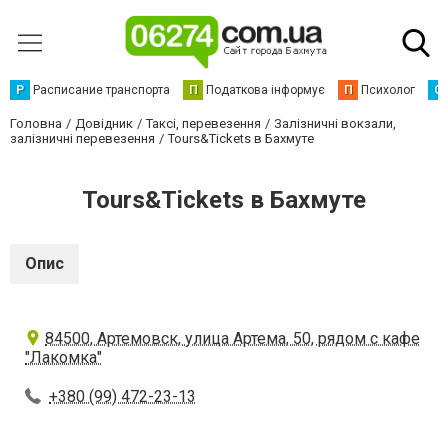
Р
Расписание транспорта
П
Податкова інформує
П
Психолог
С
Головна
Довідник
Таксі, перевезення
Залізничні вокзали,
залізничні перевезення
Tours&Tickets в Бахмуте
Tours&Tickets в Бахмуте
Опис
84500, Артемовск, улица Артема, 50, рядом с кафе
"Лакомка"
+380 (99) 472-23-13