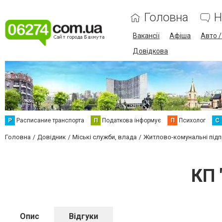
Головна
Н
Вакансії
Афіша
Авто 
Довідкова
Р
Расписание транспорта
П
Податкова інформує
П
Психолог
С
Головна
Довідник
Міські служби, влада
Житлово-комунальні під
КП 
Опис
Відгуки