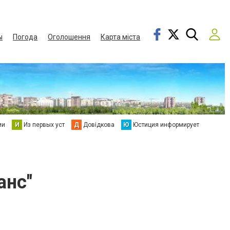
ы
Погода
Оголошення
Карта міста
ии
И
Из первых уст
Д
Довідкова
Ю
Юстиция информирует
анс"