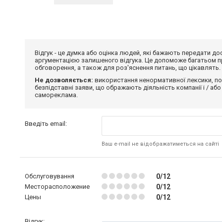
Відгук - це думка або оцінка людей, які бажають передати 
аргументацією залишеного відгука. Це допоможе багатьом пр
обговорення, а також для роз'яснення питань, що цікавлять.
Не дозволяється:
використання ненормативної лексики, по
безпідставні заяви, що ображають діяльність компанії і / або
самореклама.
Введіть email:
Ваш e-mail не відображатиметься на сайті
Обслуговування
0/12
Месторасположение
0/12
Цены
0/12
Відгук: