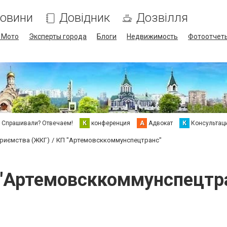
овини
Довідник
Дозвілля
/ Мото
Эксперты города
Блоги
Недвижимость
Фотоотчет
Спрашивали? Отвечаем!
К
конференция
А
Адвокат
К
Консультац
приємства (ЖКГ)
КП "Артемовсккоммунспецтранс"
"Артемовсккоммунспецтр