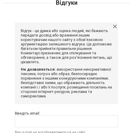
Відгуки
Відгук - це думка або оцінка людей, які бажають
передати досвід або враження іншим
користувачам нашого сайту з обов'язковою
аргументацією залишеного відгука. Це допоможе
багатьом прийняти правильне рішення.
Коментарі призначені для спілкування та
обговорення, а також для роз'яснення питань, що
цікавлять.
Не дозволяється:
використання ненормативної
лексики, погроз або образ; безпосереднє
порівняння з іншими конкуруючими компаніями;
безпідставні заяви, що ображають діяльність
компанії і / або її послуги; розміщення посилань на
сторонні інтернет-ресурси; реклама та
самореклама.
Введіть email:
Ваш e-mail не відображатиметься на сайті