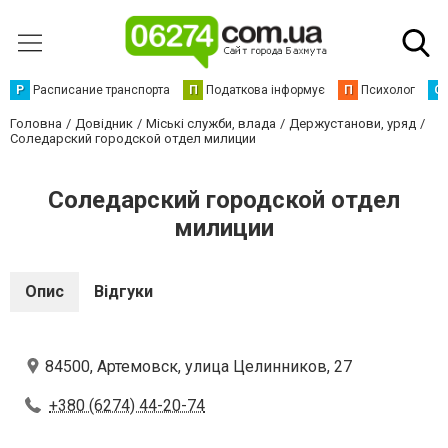
Р
Расписание транспорта
П
Податкова інформує
П
Психолог
С
Головна
Довідник
Міські служби, влада
Держустанови, уряд
Соледарский городской отдел милиции
Соледарский городской отдел
милиции
Опис
Відгуки
84500, Артемовск, улица Целинников, 27
+380 (6274) 44-20-74