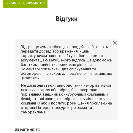
Це моє підприємство
Відгуки
Відгук - це думка або оцінка людей, які бажають
передати досвід або враження іншим
користувачам нашого сайту з обов'язковою
аргументацією залишеного відгука. Це допоможе
багатьом прийняти правильне рішення.
Коментарі призначені для спілкування та
обговорення, а також для роз'яснення питань, що
цікавлять.
Не дозволяється:
використання ненормативної
лексики, погроз або образ; безпосереднє
порівняння з іншими конкуруючими компаніями;
безпідставні заяви, що ображають діяльність
компанії і / або її послуги; розміщення посилань на
сторонні інтернет-ресурси; реклама та
самореклама.
Введіть email: