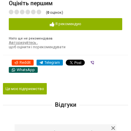
Оцініть першим
(
0
оцінок)
Я рекомендую
Ніхто ще не рекомендував
Авторизуйтесь
,
щоб оцінити і порекомендувати
Reddit
Telegram
Viber
WhatsApp
Це моє підприємство
Відгуки