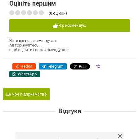
Оцініть першим
(
0
оцінок)
Я рекомендую
Ніхто ще не рекомендував
Авторизуйтесь
,
щоб оцінити і порекомендувати
Reddit
Telegram
Viber
WhatsApp
Це моє підприємство
Відгуки