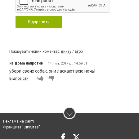
Відправити
Показувати новий коментар:
внизу
/
вгорі
из дома напротив
14 лип. 2017 р., 14:59:01
убери своих собак, они ласкают всю ночь!
0
0
Відповісти
Реклама на сайті
Франшиза "CitySites"