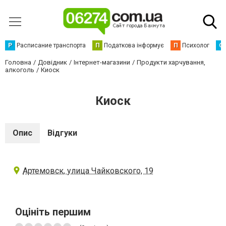
Р
Расписание транспорта
П
Податкова інформує
П
Психолог
С
Головна
Довідник
Інтернет-магазини
Продукти харчування,
алкоголь
Киоск
Киоск
Опис
Відгуки
Артемовск, улица Чайковского, 19
Оцініть першим