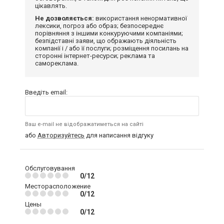
цікавлять.
Не дозволяється:
використання ненормативної
лексики, погроз або образ; безпосереднє
порівняння з іншими конкуруючими компаніями;
безпідставні заяви, що ображають діяльність
компанії і / або її послуги; розміщення посилань на
сторонні інтернет-ресурси; реклама та
самореклама.
Введіть email:
Ваш e-mail не відображатиметься на сайті
або
Авторизуйтесь
для написання відгуку
Обслуговування
0/12
Месторасположение
0/12
Цены
0/12