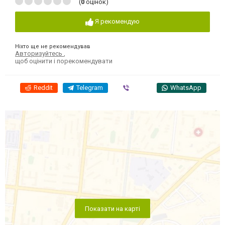
(
0
оцінок)
Я рекомендую
Ніхто ще не рекомендував
Авторизуйтесь
,
щоб оцінити і порекомендувати
Reddit
Telegram
Viber
WhatsApp
Показати на карті