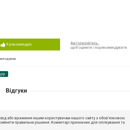
Авторизуйтесь
,
Я рекомендую
щоб оцінити і порекомендувати
омендував
App
Відгуки
досвід або враження іншим користувачам нашого сайту з обов'язковою
ийняти правильне рішення. Коментарі призначені для спілкування та