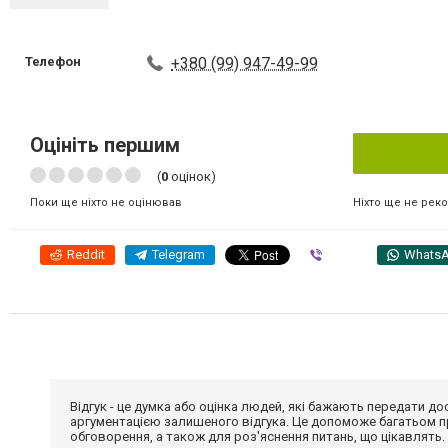
Телефон
+380 (99) 947-49-99
Оцініть першим
(
0
оцінок)
Ніхто ще не рек
Поки ще ніхто не оцінював
Reddit
Telegram
Viber
Whats
Відгук - це думка або оцінка людей, які бажають передати 
аргументацією залишеного відгука. Це допоможе багатьом пр
обговорення, а також для роз'яснення питань, що цікавлять.