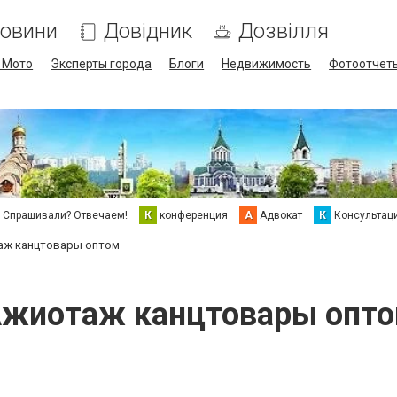
овини
Довідник
Дозвілля
/ Мото
Эксперты города
Блоги
Недвижимость
Фотоотчет
Спрашивали? Отвечаем!
К
конференция
А
Адвокат
К
Консультац
аж канцтовары оптом
жиотаж канцтовары опт