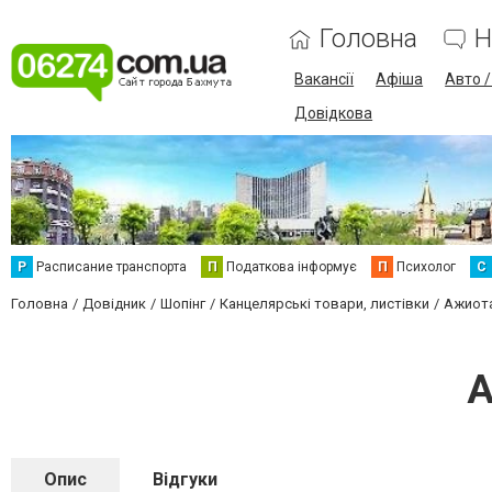
Головна
Н
Вакансії
Афіша
Авто 
Довідкова
Р
Расписание транспорта
П
Податкова інформує
П
Психолог
С
Головна
Довідник
Шопінг
Канцелярські товари, листівки
Ажиот
А
Опис
Відгуки