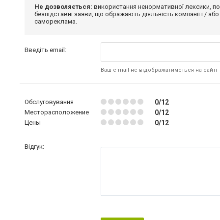
Не дозволяється:
використання ненормативної лексики, по
безпідставні заяви, що ображають діяльність компанії і / або
самореклама.
Введіть email:
Ваш e-mail не відображатиметься на сайті
Обслуговування
0/12
Месторасположение
0/12
Цены
0/12
Відгук: