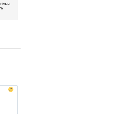
ніями;
та