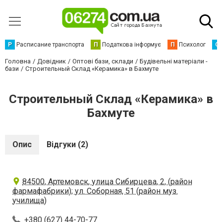
Р
Расписание транспорта
П
Податкова інформує
П
Психолог
С
Головна
Довідник
Оптові бази, склади
Будівельні матеріали -
бази
Строительный Склад «Керамика» в Бахмуте
Строительный Склад «Керамика» в
Бахмуте
Опис
Відгуки (2)
84500, Артемовск, улица Сибирцева, 2, (район
фармафабрики); ул. Соборная, 51 (район муз.
училища)
+380 (627) 44-70-77