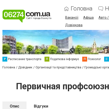
Головна
Н
Вакансії
Афіша
Авто 
Довідкова
Р
Расписание транспорта
П
Податкова інформує
П
Психолог
С
Головна
Довідник
Організації та представництва
Громадські орган
Первичная профсоюзн
Опис
Відгуки