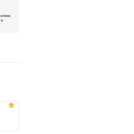
ніями;
та