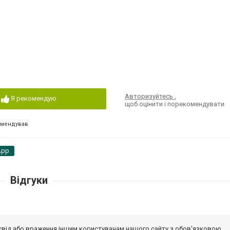
Авторизуйтесь
,
Я рекомендую
щоб оцінити і порекомендувати
омендував
App
Відгуки
досвід або враження іншим користувачам нашого сайту з обов'язковою