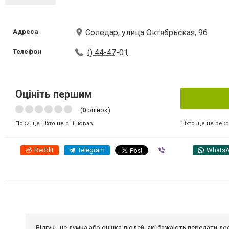
Адреса
Соледар, улица Октябрьская, 96
Телефон
() 44-47-01
Оцініть першим
(
0
оцінок)
Ніхто ще не рек
Поки ще ніхто не оцінював
Reddit
Telegram
Viber
Whats
Відгук - це думка або оцінка людей, які бажають передати 