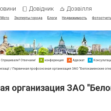
овини
Довідник
Дозвілля
/ Мото
Эксперты города
Блоги
Недвижимость
Фотоотчет
Спрашивали? Отвечаем!
К
конференция
А
Адвокат
К
Консультац
ізації
Первичная профсоюзная организация ЗАО "Белокаменские огн
ая организация ЗАО "Бело