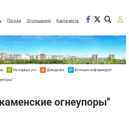
ы
Погода
Оголошення
Карта міста
ии
И
Из первых уст
Д
Довідкова
Ю
Юстиция информирует
еупоры"
каменские огнеупоры"