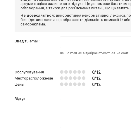
аргументацією залишеного відгука. Це допоможе багатьом пр
обговорення, а також для роз'яснення питань, що цікавлять.
Не дозволяється:
використання ненормативної лексики, по
безпідставні заяви, що ображають діяльність компанії і / або
самореклама.
Введіть email:
Ваш e-mail не відображатиметься на сайті
Обслуговування
0/12
Месторасположение
0/12
Цены
0/12
Відгук: