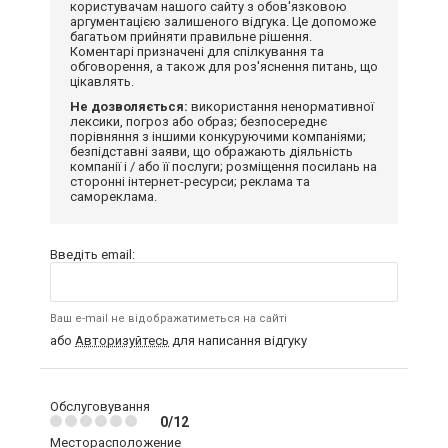
користувачам нашого сайту з обов'язковою
аргументацією залишеного відгука. Це допоможе
багатьом прийняти правильне рішення.
Коментарі призначені для спілкування та
обговорення, а також для роз'яснення питань, що
цікавлять.
Не дозволяється:
використання ненормативної
лексики, погроз або образ; безпосереднє
порівняння з іншими конкуруючими компаніями;
безпідставні заяви, що ображають діяльність
компанії і / або її послуги; розміщення посилань на
сторонні інтернет-ресурси; реклама та
самореклама.
Введіть email:
Ваш e-mail не відображатиметься на сайті
або
Авторизуйтесь
для написання відгуку
Обслуговування
0/12
Месторасположение