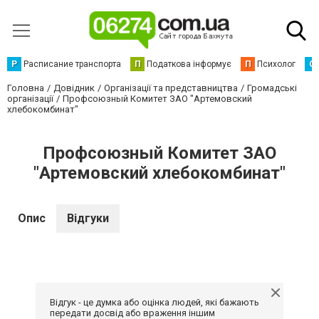
Р
Расписание транспорта
П
Податкова інформує
П
Психолог
С
Головна
Довідник
Організації та представництва
Громадські
організації
Профсоюзный Комитет ЗАО "Артемовский
хлебокомбинат"
Профсоюзный Комитет ЗАО
"Артемовский хлебокомбинат"
Опис
Відгуки
Відгук - це думка або оцінка людей, які бажають
передати досвід або враження іншим