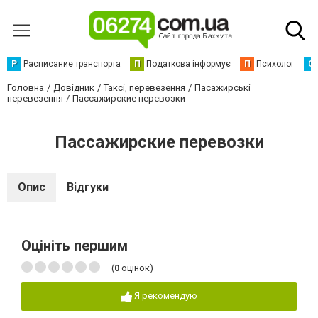
Р
Расписание транспорта
П
Податкова інформує
П
Психолог
С
Головна
Довідник
Таксі, перевезення
Пасажирські
перевезення
Пассажирские перевозки
Пассажирские перевозки
Опис
Відгуки
Оцініть першим
(
0
оцінок)
Я рекомендую