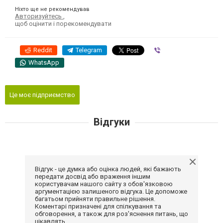
Ніхто ще не рекомендував
Авторизуйтесь
,
щоб оцінити і порекомендувати
Reddit
Telegram
Viber
WhatsApp
Це моє підприємство
Відгуки
Відгук - це думка або оцінка людей, які бажають
передати досвід або враження іншим
користувачам нашого сайту з обов'язковою
аргументацією залишеного відгука. Це допоможе
багатьом прийняти правильне рішення.
Коментарі призначені для спілкування та
обговорення, а також для роз'яснення питань, що
цікавлять.