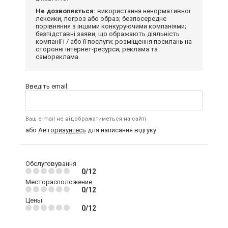
Не дозволяється:
використання ненормативної
лексики, погроз або образ; безпосереднє
порівняння з іншими конкуруючими компаніями;
безпідставні заяви, що ображають діяльність
компанії і / або її послуги; розміщення посилань на
сторонні інтернет-ресурси; реклама та
самореклама.
Введіть email:
Ваш e-mail не відображатиметься на сайті
або
Авторизуйтесь
для написання відгуку
Обслуговування
0/12
Месторасположение
0/12
Цены
0/12