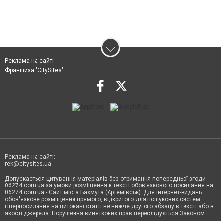
Реклама на сайті
Франшиза "CitySites"
Реклама на сайті:
rek@citysites.ua
Допускається цитування матеріалів без отримання попередньої згоди
06274.com.ua за умови розміщення в тексті обов'язкового посилання на
06274.com.ua - Сайт міста Бахмута (Артемівськ). Для інтернет-видань
обов'язкове розміщення прямого, відкритого для пошукових систем
гіперпосилання на цитовані статті не нижче другого абзацу в тексті або в
якості джерела. Порушення виняткових прав переслідується Законом.