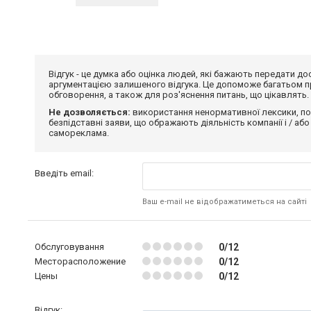
Відгук - це думка або оцінка людей, які бажають передати 
аргументацією залишеного відгука. Це допоможе багатьом пр
обговорення, а також для роз'яснення питань, що цікавлять.
Не дозволяється:
використання ненормативної лексики, по
безпідставні заяви, що ображають діяльність компанії і / або
самореклама.
Введіть email:
Ваш e-mail не відображатиметься на сайті
Обслуговування
0/12
Месторасположение
0/12
Цены
0/12
Відгук: