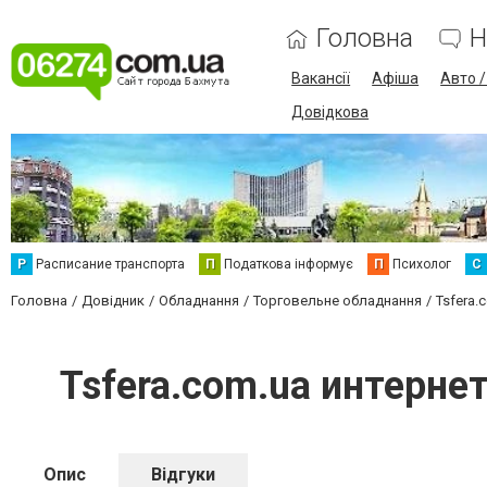
Головна
Н
Вакансії
Афіша
Авто 
Довідкова
Р
Расписание транспорта
П
Податкова інформує
П
Психолог
С
Головна
Довідник
Обладнання
Торговельне обладнання
Tsfera.
Tsfera.com.ua интерне
Опис
Відгуки