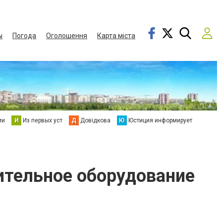
ы
Погода
Оголошення
Карта міста
ии
И
Из первых уст
Д
Довідкова
Ю
Юстиция информирует
пительное оборудование