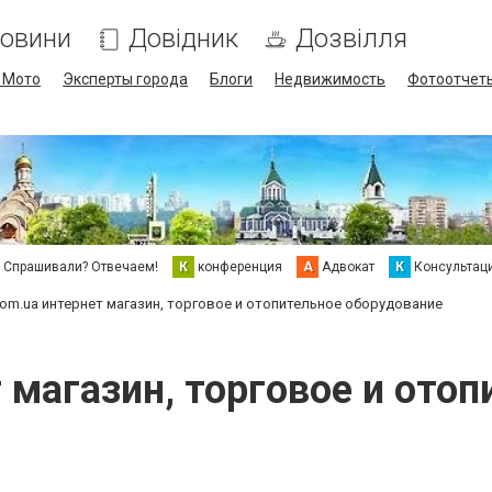
овини
Довідник
Дозвілля
/ Мото
Эксперты города
Блоги
Недвижимость
Фотоотчет
Спрашивали? Отвечаем!
К
конференция
А
Адвокат
К
Консультац
com.ua интернет магазин, торговое и отопительное оборудование
т магазин, торговое и ото