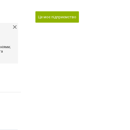
Це моє підприємство
ніями;
та