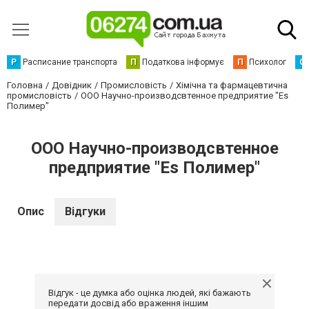
Р
Расписание транспорта
П
Податкова інформує
П
Психолог
С
Головна
Довідник
Промисловість
Хімічна та фармацевтична
промисловість
ООО Научно-производсвтенное предприятие "Es
Полимер"
ООО Научно-производсвтенное
предприятие "Es Полимер"
Опис
Відгуки
Відгук - це думка або оцінка людей, які бажають
передати досвід або враження іншим