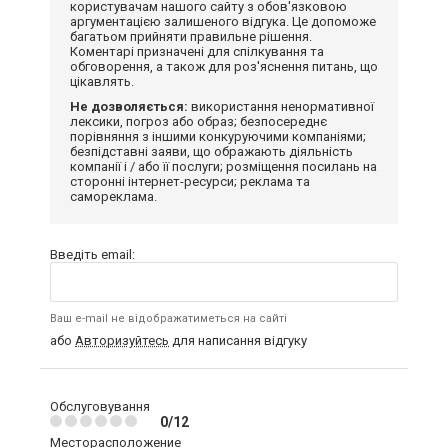
користувачам нашого сайту з обов'язковою
аргументацією залишеного відгука. Це допоможе
багатьом прийняти правильне рішення.
Коментарі призначені для спілкування та
обговорення, а також для роз'яснення питань, що
цікавлять.
Не дозволяється:
використання ненормативної
лексики, погроз або образ; безпосереднє
порівняння з іншими конкуруючими компаніями;
безпідставні заяви, що ображають діяльність
компанії і / або її послуги; розміщення посилань на
сторонні інтернет-ресурси; реклама та
самореклама.
Введіть email:
Ваш e-mail не відображатиметься на сайті
або
Авторизуйтесь
для написання відгуку
Обслуговування
0/12
Месторасположение