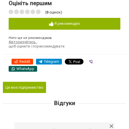
Оцініть першим
(
0
оцінок)
Я рекомендую
Ніхто ще не рекомендував
Авторизуйтесь
,
щоб оцінити і порекомендувати
Reddit
Telegram
Viber
WhatsApp
Це моє підприємство
Відгуки