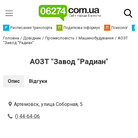
Р
Расписание транспорта
П
Податкова інформує
П
Психолог
С
Головна
Довідник
Промисловість
Машинобудування
АОЗТ
"Завод "Радиан"
АОЗТ "Завод "Радиан"
Опис
Відгуки
Артемовск, улица Соборная, 5
() 44-64-06