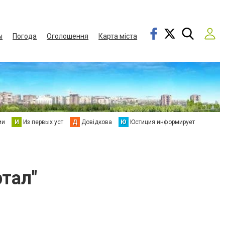
ы
Погода
Оголошення
Карта міста
ии
И
Из первых уст
Д
Довідкова
Ю
Юстиция информирует
тал"