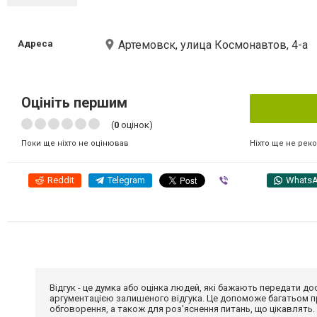
Адреса
Артемовск, улица Космонавтов, 4-а
Оцініть першим
(
0
оцінок)
Ніхто ще не рек
Поки ще ніхто не оцінював
Reddit
Telegram
Viber
Whats
Відгук - це думка або оцінка людей, які бажають передати 
аргументацією залишеного відгука. Це допоможе багатьом пр
обговорення, а також для роз'яснення питань, що цікавлять.