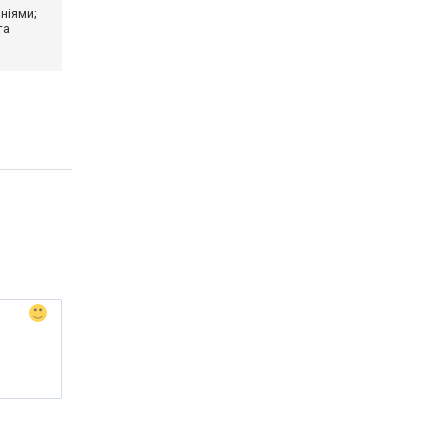
ніями;
та