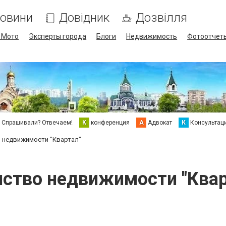
овини
Довідник
Дозвілля
/ Мото
Эксперты города
Блоги
Недвижимость
Фотоотчет
Спрашивали? Отвечаем!
К
конференция
А
Адвокат
К
Консультац
 недвижимости "Квартал"
нство недвижимости "Квар