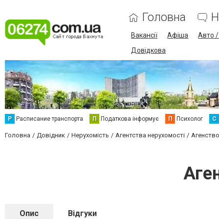
Головна
Н
Вакансії
Афіша
Авто 
Довідкова
Р
Расписание транспорта
П
Податкова інформує
П
Психолог
С
Головна
Довідник
Нерухомість
Агентства нерухомості
Агенство
Аге
Опис
Відгуки