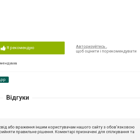
Авторизуйтесь
,
Я рекомендую
щоб оцінити і порекомендувати
омендував
App
Відгуки
досвід або враження іншим користувачам нашого сайту з обов'язковою
ийняти правильне рішення. Коментарі призначені для спілкування та