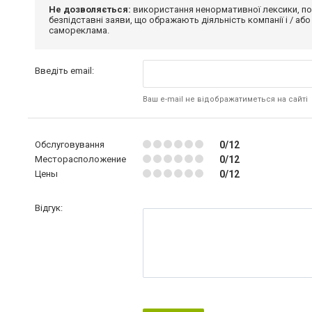
Не дозволяється:
використання ненормативної лексики, по
безпідставні заяви, що ображають діяльність компанії і / або
самореклама.
Введіть email:
Ваш e-mail не відображатиметься на сайті
Обслуговування
0/12
Месторасположение
0/12
Цены
0/12
Відгук: