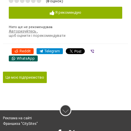
(
0
оцінок)
Я рекомендую
Ніхто ще не рекомендував
Авторизуйтесь
,
щоб оцінити і порекомендувати
Reddit
Telegram
Viber
WhatsApp
Це моє підприємство
Реклама на сайті
Франшиза "CitySites"