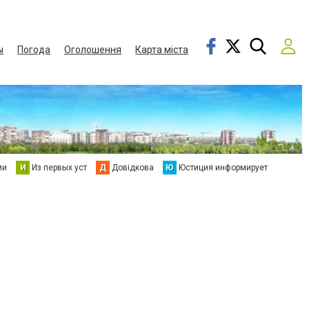
ы
Погода
Оголошення
Карта міста
ии
И
Из первых уст
Д
Довідкова
Ю
Юстиция информирует