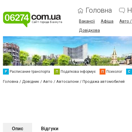
Головна
Н
Вакансії
Афіша
Авто 
Довідкова
Р
Расписание транспорта
П
Податкова інформує
П
Психолог
С
Головна
Довідник
Авто
Автосалони
Продажа автомобилей
Опис
Відгуки