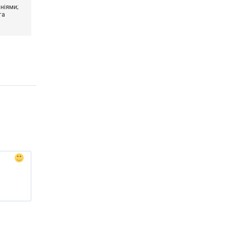
ніями;
та