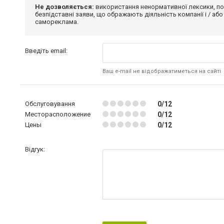
Не дозволяється:
використання ненормативної лексики, по
безпідставні заяви, що ображають діяльність компанії і / або
самореклама.
Введіть email:
Ваш e-mail не відображатиметься на сайті
Обслуговування
0/12
Месторасположение
0/12
Цены
0/12
Відгук: