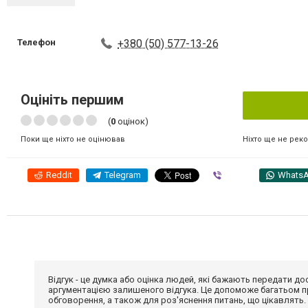
Телефон
+380 (50) 577-13-26
Оцініть першим
(
0
оцінок)
Ніхто ще не рек
Поки ще ніхто не оцінював
Reddit
Telegram
Viber
Whats
Відгук - це думка або оцінка людей, які бажають передати 
аргументацією залишеного відгука. Це допоможе багатьом пр
обговорення, а також для роз'яснення питань, що цікавлять.