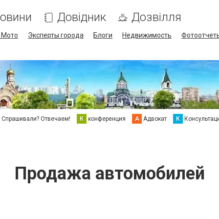
овини
Довідник
Дозвілля
/ Мото
Эксперты города
Блоги
Недвижимость
Фотоотчет
Спрашивали? Отвечаем!
К
конференция
А
Адвокат
К
Консультац
Продажа автомобилей