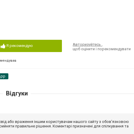
Авторизуйтесь
,
Я рекомендую
щоб оцінити і порекомендувати
омендував
App
Відгуки
досвід або враження іншим користувачам нашого сайту з обов'язковою
ийняти правильне рішення. Коментарі призначені для спілкування та