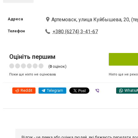
Адреса
Артемовск, улица Куйбышева, 20, (т
Телефон
+380 (6274) 3-41-67
Оцініть першим
(
0
оцінок)
Ніхто ще не рек
Поки ще ніхто не оцінював
Reddit
Telegram
Viber
Whats
Відгук - це думка або оцінка людей, які бажають передати 