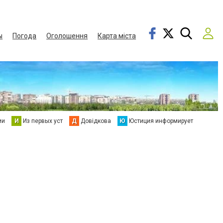
ы
Погода
Оголошення
Карта міста
ии
И
Из первых уст
Д
Довідкова
Ю
Юстиция информирует