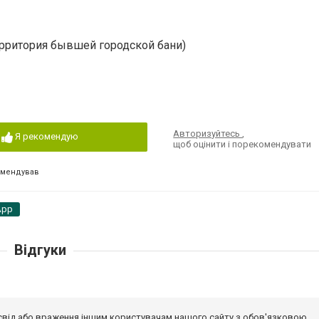
ерритория бывшей городской бани)
Авторизуйтесь
,
Я рекомендую
щоб оцінити і порекомендувати
омендував
App
Відгуки
досвід або враження іншим користувачам нашого сайту з обов'язковою