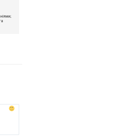
ніями;
та