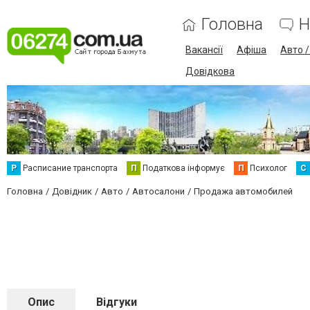
Головна
Н
Вакансії
Афіша
Авто 
Довідкова
Р
Расписание транспорта
П
Податкова інформує
П
Психолог
С
Головна
Довідник
Авто
Автосалони
Продажа автомобилей
Опис
Відгуки