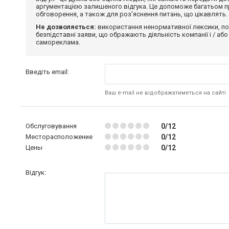
аргументацією залишеного відгука. Це допоможе багатьом пр
обговорення, а також для роз'яснення питань, що цікавлять.
Не дозволяється:
використання ненормативної лексики, по
безпідставні заяви, що ображають діяльність компанії і / або
самореклама.
Введіть email:
Ваш e-mail не відображатиметься на сайті
Обслуговування
0/12
Месторасположение
0/12
Цены
0/12
Відгук: