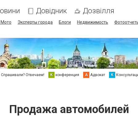
овини
Довідник
Дозвілля
/ Мото
Эксперты города
Блоги
Недвижимость
Фотоотчет
Спрашивали? Отвечаем!
К
конференция
А
Адвокат
К
Консультац
Продажа автомобилей