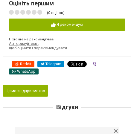
Оцініть першим
(
0
оцінок)
Я рекомендую
Ніхто ще не рекомендував
Авторизуйтесь
,
щоб оцінити і порекомендувати
Reddit
Telegram
Viber
WhatsApp
Це моє підприємство
Відгуки