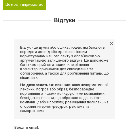
Це моє підприємство
Відгуки
Відгук - це думка або оцінка людей, які бажають
передати досвід або враження іншим
користувачам нашого сайту з обов'язковою
аргументацією залишеного відгука. Це допоможе
багатьом прийняти правильне рішення.
Коментарі призначені для спілкування та
обговорення, а також для роз'яснення питань, що
цікавлять.
Не дозволяється:
використання ненормативної
лексики, погроз або образ; безпосереднє
порівняння з іншими конкуруючими компаніями;
безпідставні заяви, що ображають діяльність
компанії і / або її послуги; розміщення посилань на
сторонні інтернет-ресурси; реклама та
самореклама.
Введіть email: