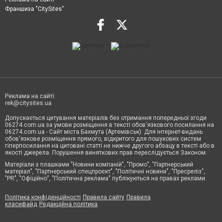
Франшиза "CitySites"
Реклама на сайті:
rek@citysites.ua
Допускається цитування матеріалів без отримання попередньої згоди
06274.com.ua за умови розміщення в тексті обов'язкового посилання на
06274.com.ua - Сайт міста Бахмута (Артемівськ). Для інтернет-видань
обов'язкове розміщення прямого, відкритого для пошукових систем
гіперпосилання на цитовані статті не нижче другого абзацу в тексті або в
якості джерела. Порушення виняткових прав переслідується Законом.
Матеріали з плашками "Новини компаній", "Промо", "Партнерський
матеріал", "Партнерський спецпроєкт", "Політичні новини", "Пресреліз",
"PR", "Офіційно", "Політична реклама" публікуються на правах реклами.
Політика конфіденційності
Правила сайту
Правила
класифайд
Редакційна політика