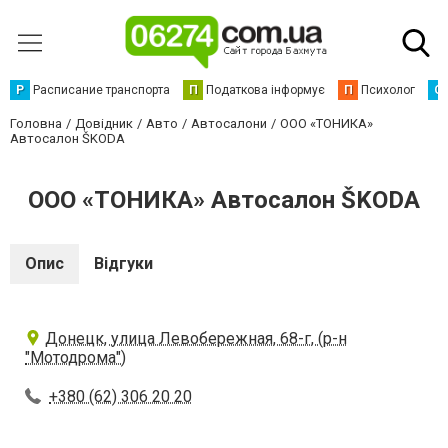
Р
Расписание транспорта
П
Податкова інформує
П
Психолог
С
Головна
Довідник
Авто
Автосалони
ООО «ТОНИКА»
Автосалон ŠKODA
ООО «ТОНИКА» Автосалон ŠKODA
Опис
Відгуки
Донецк, улица Левобережная, 68-г, (р-н
"Мотодрома")
+380 (62) 306 20 20