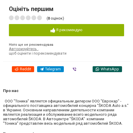
Оцініть першим
(
0
оцінок)
Я рекомендую
Ніхто ще не рекомендував
Авторизуйтесь
,
щоб оцінити і порекомендувати
Reddit
Telegram
Viber
WhatsApp
Про нас
ООО "Тоника" является официальным дилером ООО "Еврокар" -
официального поставщика автомобилей концерна "ŠKODA Auto a.s."
в Украине. Основным направлением деятельности компании
является реализация и обслуживание всего модельного ряда
автомобилей ŠKODA. В Автоцентре "ŠKODA" компании
"Тоника" представлен весь модельный ряд автомобилей ŠKODA.